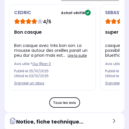
CEDRIC
SEBASTIEN
Achat vérifié
4/5
Bon casque
super ca
Bon casque avec très bon son. La
casque très
mousse autour des oreilles parait un
possibilité 
peu dur a priori mais est...
bluethooth 
Lire la suite
Avis utile ?
Oui
1
|
Non
0
Avis utile ?
Oui
Publié le
25/10/2025
Publié le
09/1
Utilisé le
03/10/2025
Utilisé le
12/0
Signaler un abus
Signaler un 
Tous les avis
Notice, fiche technique...