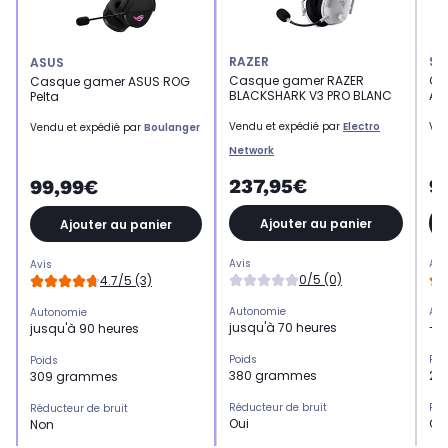
RAZER
ST
ASUS
Casque gamer RAZER
Ca
Casque gamer ASUS ROG
BLACKSHARK V3 PRO BLANC
Arc
Pelta
Vendu et expédié par
Electro
Ven
Vendu et expédié par
Boulanger
Network
237,95€
9
99,99€
Ajouter au panier
Ajouter au panier
Avis
Avi
Avis
0/5 (0)
4.7/5 (3)
Autonomie
Aut
Autonomie
jusqu'à 70 heures
-
jusqu'à 90 heures
Poids
Poi
Poids
380 grammes
26
309 grammes
Réducteur de bruit
Réd
Réducteur de bruit
Oui
Ou
Non