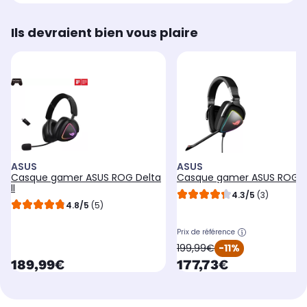
Ils devraient bien vous plaire
ASUS
ASUS
Casque gamer ASUS ROG Delta
Casque gamer ASUS ROG D
II
4.3/5
(3)
4.8/5
(5)
Prix de référence
oldPrice
199,99€
-11%
currentPrice
currentPrice
189,99€
177,73€