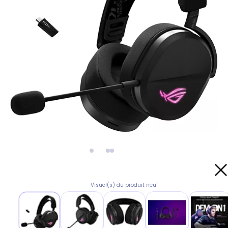
Visuel(s) du produit neuf