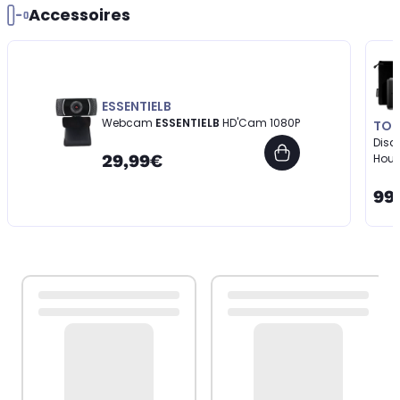
Accessoires
ESSENTIELB
Webcam
ESSENTIELB
HD'Cam 1080P
TOS
Disq
29,99€
Hous
99