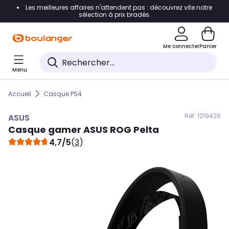
Les meilleures affaires n'attendent pas : découvrez vite notre
Accéder directement à la navigation
sélection à prix bradés.
Accéder directement au contenu
Me connecter
Panier
Accéder directement au pied de page
Menu
Accéder directement au chatbot
Accueil
Casque PS4
Réf. 121
9426
ASUS
Casque gamer
ASUS
ROG Pelta
4,7/5
(
3
)