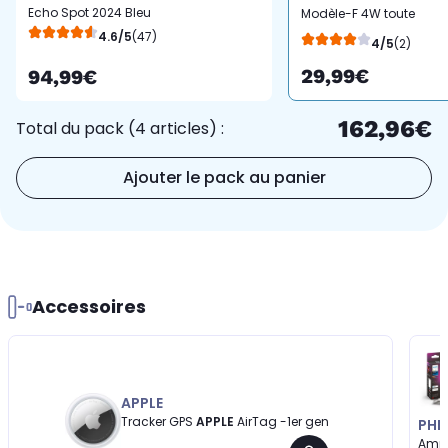
Echo Spot 2024 Bleu
Modèle-F 4W toute
4.6/5
(47)
caméra sur batterie
4/5
(2)
29,99€
94,99€
162,96€
Total du pack (4 articles) :
Ajouter le pack au panier
Accessoires
APPLE
Tracker GPS
APPLE
AirTag -1er gen
PHIL
Ampo