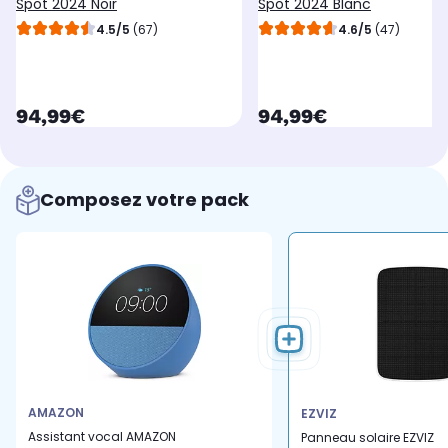
Spot 2024 Noir
Spot 2024 Blanc
4.5/5
(67)
4.6/5
(47)
currentPrice
currentPrice
94,99€
94,99€
Composez votre pack
AMAZON
EZVIZ
Assistant vocal AMAZON
Panneau solaire EZVIZ