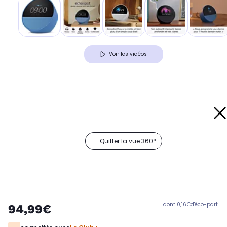
Voir les vidéos
Quitter la vue 360°
dont 0,16€
d'éco-part.
94,99€