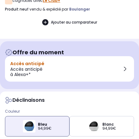
cagnottés avec
Le Club+
produit neuf
vendu & expédié par
Boulanger
Ajouter au comparateur
Offre du moment
Accès anticipé
Accès anticipé
à Alexa+*
Déclinaisons
Couleur
Bleu
Blanc
94,99€
94,99€