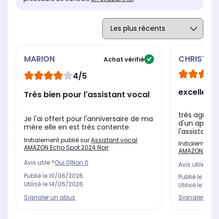
MARION
CHRISTOP
Achat vérifié
4/5
excellent
Très bien pour l'assistant vocal
très agréab
Je l'ai offert pour l'anniversaire de ma
d'un appare
mère elle en est très contente
l'assistant I
Initialement publié sur
Assistant vocal
Initialement 
AMAZON Echo Spot 2024 Noir
AMAZON Echo 
Avis utile ?
Oui
0
|
Non
0
Avis utile ?
Oui
Publié le
10/06/2026
Publié le
27/0
Utilisé le
14/05/2026
Utilisé le
20/0
Signaler un abus
Signaler un 