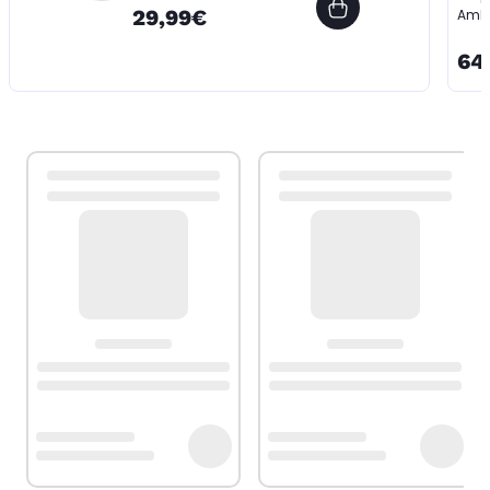
29,99€
Amb
64