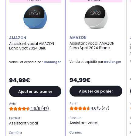
à Alexa+*
AMAZON
AM
AMAZON
Assistant vocal AMAZON
As
Assistant vocal AMAZON
Echo Spot 2024 Blanc
Ec
Echo Spot 2024 Bleu
ge
Vendu et expédié par
Boulanger
Ven
Vendu et expédié par
Boulanger
94,99€
1
94,99€
Ajouter au panier
Ajouter au panier
Avis
Avi
Avis
4.6/5 (47)
4.6/5 (47)
Produit
Pro
Produit
Assistant vocal
Ass
Assistant vocal
Caméra
Ca
Caméra