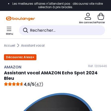
Les meilleures affaires n'attendent pas : découvrez vite notre
Accéder directement à la navigation
sélection à prix bradés.
Accéder directement au contenu
Me connecter
Panier
Accéder directement au pied de page
Menu
Accéder directement au chatbot
Accueil
Assistant vocal
Découvrez Alexa+
Réf. 120
9446
AMAZON
Assistant vocal
AMAZON
Echo Spot 2024
Bleu
4,6/5
(
47
)