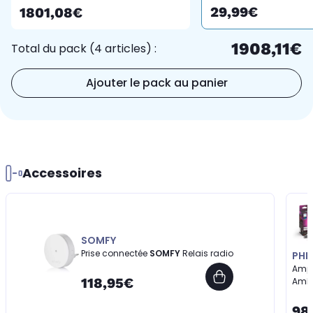
29,99€
1801,08€
1908,11€
Total du pack (4 articles) :
Ajouter le pack au panier
Accessoires
SOMFY
Prise connectée
SOMFY
Relais radio
PHIL
Ampo
118,95€
Ambi
98