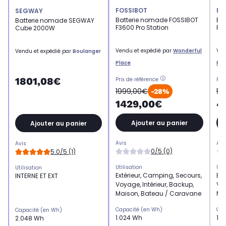
FOSSIBOT
FO
SEGWAY
Batterie nomade FOSSIBOT
Ba
Batterie nomade SEGWAY
F3600 Pro Station
F1
Cube 2000W
Vendu et expédié par
Wonderful
Ven
Vendu et expédié par
Boulanger
Place
Pla
1801,08€
Prix de référence
Pri
1999,00€
54
-28%
1429,00€
4
Ajouter au panier
Ajouter au panier
Avis
Avi
Avis
0/5 (0)
5.0/5 (1)
Utilisation
Uti
Utilisation
Extérieur, Camping, Secours,
Ext
INTERNE ET EXT
Voyage, Intérieur, Backup,
Voy
Maison, Bateau / Caravane
Ma
Capacité (en Wh)
Cap
Capacité (en Wh)
1.024 Wh
1.
2.048 Wh