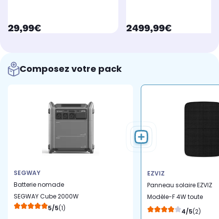
currentPrice
currentPrice
29,99€
2499,99€
Composez votre pack
SEGWAY
EZVIZ
Batterie nomade
Panneau solaire EZVIZ
SEGWAY Cube 2000W
Modèle-F 4W toute
5/5
(1)
caméra sur batterie
4/5
(2)