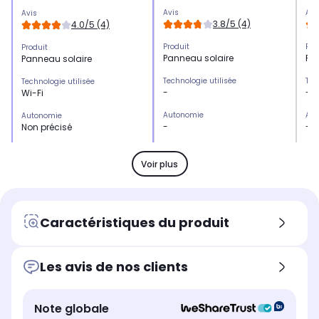
Avis
Avi
Avis
3.8/5 (4)
4.0/5 (4)
Produit
Pro
Produit
Panneau solaire
Pa
Panneau solaire
Technologie utilisée
Tec
Technologie utilisée
-
-
Wi-Fi
Autonomie
Aut
Autonomie
-
-
Non précisé
Taille de l'écran
Tail
Taille de l'écran
-
-
Non
Voir plus
Usage
Us
Usage
Permet de compléter son
-
Contrôlez des appareils
installation connectée
électriques à distance
Caractéristiques du produit
Point fort personnalisé
Poi
Point fort personnalisé
Rendement de chargement
-
-
élevé (jusqu'à 6,18 W)
Les avis de nos clients
Utilisation
Uti
Utilisation
Non connectée
No
-
Note globale
Fonctionne
Fon
Fonctionne