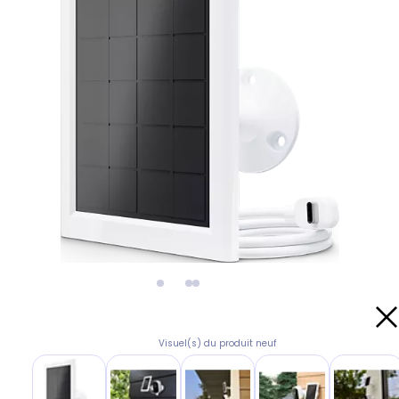
Visuel(s) du produit neuf