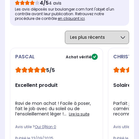
Sur batterie rechargeable
-
Sur batterie rechargeable
4/5
4 avis
via énergie solaire
via énergie solaire
Les avis déposés sur boulanger.com font l'objet d'un
contrôle avant leur publication. Retrouvez notre
Wifi
Wifi
Wifi
procédure de contrôle
en cliquant ici
.
Non
No
Non
Bluetooth
Blu
Bluetooth
Non
No
Non
PASCAL
CHRISTINE
Achat vérifié
5/5
Excellent produit
Solaire p
Ravi de mon achat ! Facile à poser,
Parfait je n
fait le job avec du soleil ou de
caméra fonc
l’ensoleillement léger !...
recommand
Lire la suite
Avis utile ?
Oui
0
|
Non
0
Avis utile ?
Oui
Publié le
23/09/2025
Publié le
20/0