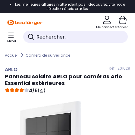
Les meilleures affaires n'attendent pas : découvrez vite notre
Accéder directement à la navigation
sélection à prix bradés.
Accéder directement au contenu
Me connecter
Panier
Accéder directement au pied de page
Menu
Accéder directement au chatbot
Accueil
Caméra de surveillance
Réf. 120
1029
ARLO
Panneau solaire
ARLO
pour caméras Arlo
Essential extérieures
4/5
(
4
)