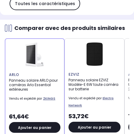
Toutes les caractéristiques
Comparer avec des produits similaires
EZVIZ
AR
ARLO
Panneau solaire EZVIZ
Pa
Panneau solaire ARLO pour
Modèle-E 6W toute caméra
Ult
caméras Arlo Essential
sur batterie
2
extérieures
Vendu et expédié par
Electro
Ven
Vendu et expédié par
2KINGS
Network
53,72€
7
61,64€
Ajouter au panier
Ajouter au panier