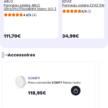
ARLO
EZVIZ
Panneau solaire ARLO
Panneau solaire EZVIZ 5W
Ultra/Pro/Floodlight blanc GO 2
5/5
(1)
4.8/5
(4)
currentPrice
currentPrice
111,70€
34,99€
Accessoires
SOMFY
Prise connectée
SOMFY
Relais radio
118,95€