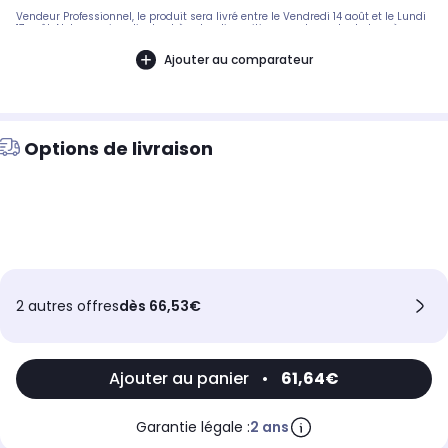
Vendeur Professionnel, le produit sera livré entre le Vendredi 14 août et le Lundi
17 août. Notre service client est à votre disposition avant, pendant et après
votre commande. A bientôt sur 2KINGS.
Ajouter au comparateur
Options de livraison
2 autres offres
dès 66,53€
Ajouter au panier
•
61,64€
Garantie légale :
2 ans