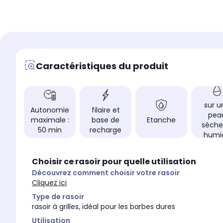
60 min de charge
60 min de charge
Nettoyage
Nettoyage
tête lavable sous l'e
auto-nettoyant
Tête/lame de rasage fle
Tête/lame de rasage flexible
Oui
Oui
Caractéristiques du produit
Utilisable sous la douc
Utilisable sous la douche
Oui
Oui
Autonomie maximale
Autonomie maximale
50 min
50 min
sur u
Autonomie
filaire et
Temps de charge
Temps de charge
pea
maximale :
base de
Etanche
60 min
60 min
sèche
50 min
recharge
humi
Utilisation en cours de 
Utilisation en cours de charge sur
secteur
secteur
Non
Non
Choisir ce rasoir pour quelle utilisation
Découvrez comment choisir votre rasoir
Cliquez ici
Type de rasoir
rasoir à grilles, idéal pour les barbes dures
Utilisation