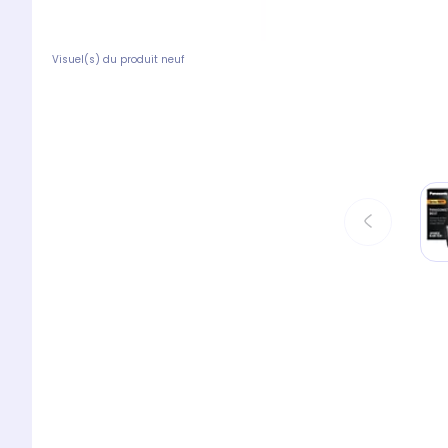
Visuel(s) du produit neuf