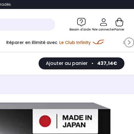
bradés.
e
Accéder directement au chatbot
Besoin d'aide ?
Me connecter
Panier
Réparer en illimité avec
Le Club Infinity
Econ
Ajouter au panier
•
437,14€