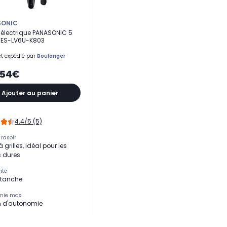
SONIC
 électrique PANASONIC 5
 ES-LV6U-K803
t expédié par
Boulanger
,54€
Ajouter au panier
4.4/5 (5)
 rasoir
à grilles, idéal pour les
 dures
ité
Etanche
mie max
n d'autonomie
de charge complète