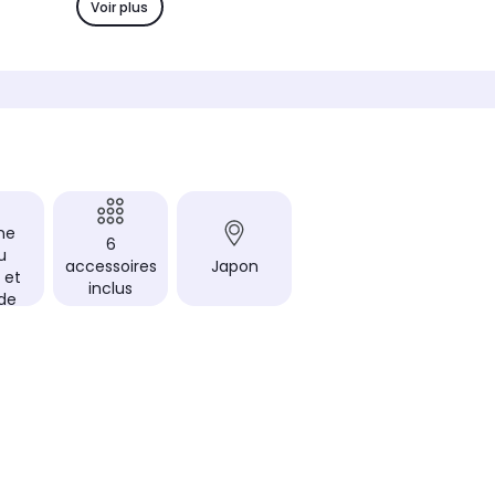
60 min de charge
50 mi
Voir plus
Nettoyage
Nettoy
au
entièrement lavable
tête l
xible
Tête/lame de rasage flexible
Tête/la
Oui
Oui
he
Utilisable sous la douche
Utilisa
Oui
Oui
Autonomie maximale
Autono
45 min
60 mi
ne
6
Temps de charge
Temps 
u
accessoires
Japon
60 min
50 mi
 et
inclus
de
charge sur
Utilisation en cours de charge sur
Utilisa
secteur
secteur
Non
Non