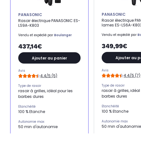
PANASONIC
PANASONIC
Rasoir électrique P
Rasoir électrique PANASONIC ES-
lames ES-LS6A-K80
LS9A-K803
Vendu et expédié par
B
Vendu et expédié par
Boulanger
349,99€
437,14€
Ajouter au p
Ajouter au panier
Avis
Avis
4.4/5 (7)
4.4/5 (5)
Type de rasoir
Type de rasoir
rasoir à grilles, idéal
rasoir à grilles, idéal pour les
barbes dures
barbes dures
Etanchéité
Etanchéité
100 % Etanche
100 % Etanche
Autonomie max
Autonomie max
50 min d'autonomie
50 min d'autonomie
Temps de charge comp
Temps de charge complète