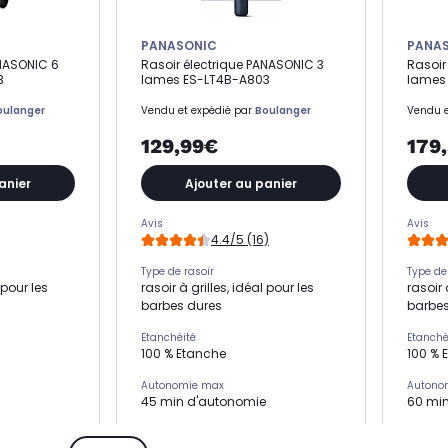
PANASONIC
PANA
ANASONIC 6
Rasoir électrique PANASONIC 3
Rasoir
3
lames ES-LT4B-A803
lames
oulanger
Vendu et expédié par
Boulanger
Vendu e
129,99€
179
anier
Ajouter au panier
Avis
Avis
4.4/5 (16)
Type de rasoir
Type de
 pour les
rasoir à grilles, idéal pour les
rasoir 
barbes dures
barbes
Etanchéité
Etanché
100 % Etanche
100 % 
Autonomie max
Autono
45 min d'autonomie
60 mi
lète
Temps de charge complète
Temps 