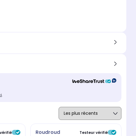
ci
.
Roudroud
r
vérifié
Testeur vérifié