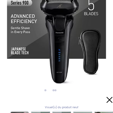
Visuel(s) du produit neuf