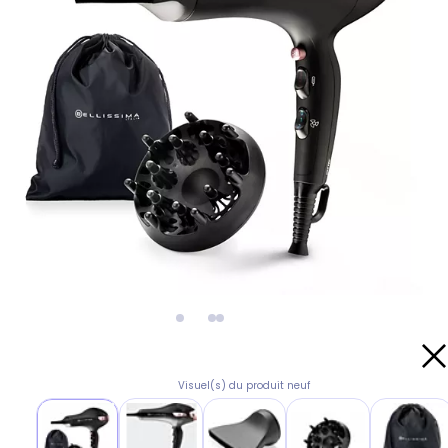
Visuel(s) du produit neuf