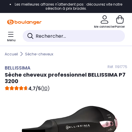
Les meilleures affaires n'attendent pas : découvrez vite notre
Accéder directement à la navigation
sélection à prix bradés.
Accéder directement au contenu
Me connecter
Panier
Accéder directement au pied de page
Menu
Accéder directement au chatbot
Accueil
Sèche-cheveux
Réf. 119
1775
BELLISSIMA
Sèche cheveux professionnel
BELLISSIMA
P7
3200
4,7/5
(
10
)