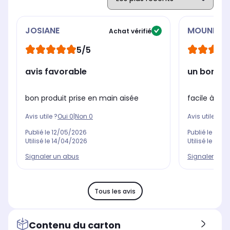
JOSIANE
MOUNIA
Achat vérifié
5/5
avis favorable
un bon pr
bon produit prise en main aisée
facile à l’ut
Avis utile ?
Oui
0
|
Non
0
Avis utile ?
Oui
Publié le
12/05/2026
Publié le
28/0
Utilisé le
14/04/2026
Utilisé le
30/0
Signaler un abus
Signaler un 
Tous les avis
Contenu du carton