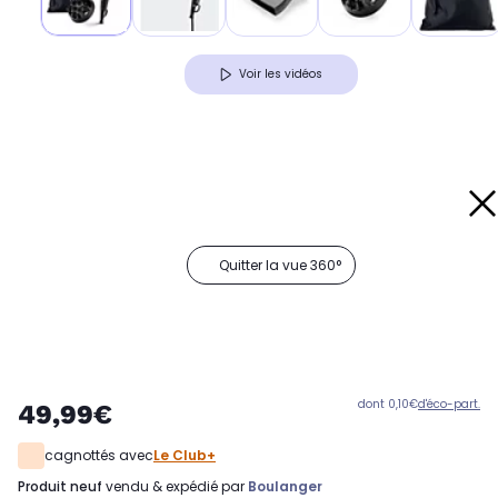
Voir les vidéos
Quitter la vue 360°
dont 0,10€
d'éco-part.
49,99€
cagnottés avec
Le Club+
produit neuf
vendu & expédié par
Boulanger