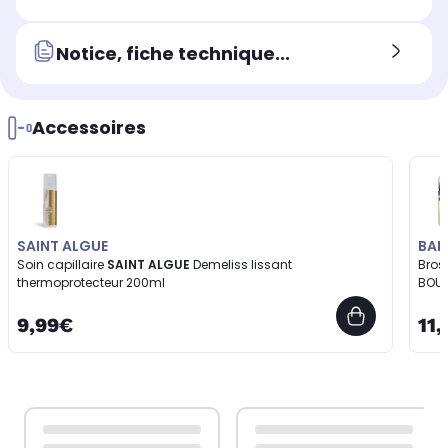
Notice, fiche technique...
Accessoires
SAINT ALGUE
BAB
Soin capillaire
SAINT ALGUE
Demeliss lissant
Bros
thermoprotecteur 200ml
BOU
9,99€
11