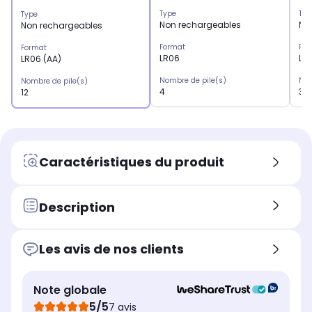
Type
Typ
Type
Non rechargeables
No
Non rechargeables
Format
For
Format
LR06
LR
LR06 (AA)
Nombre de pile(s)
Nom
Nombre de pile(s)
4
32
12
Caractéristiques du produit
Description
Les avis de nos clients
Note globale
5/5
7 avis