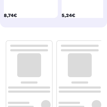
currentPrice
currentPrice
8,74€
5,24€