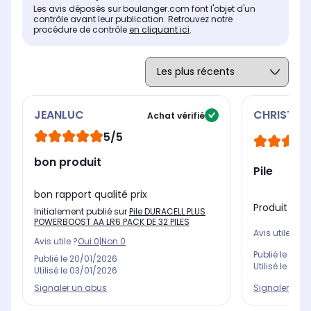
Les avis déposés sur boulanger.com font l'objet d'un
contrôle avant leur publication. Retrouvez notre
procédure de contrôle
en cliquant ici
.
JEANLUC
CHRISTIA
Achat vérifié
5/5
bon produit
Pile
bon rapport qualité prix
Produit exc
Initialement publié sur
Pile DURACELL PLUS
POWERBOOST AA LR6 PACK DE 32 PILES
Avis utile ?
Oui
Avis utile ?
Oui
0
|
Non
0
Publié le
19/0
Publié le
20/01/2026
Utilisé le
25/0
Utilisé le
03/01/2026
Signaler un 
Signaler un abus