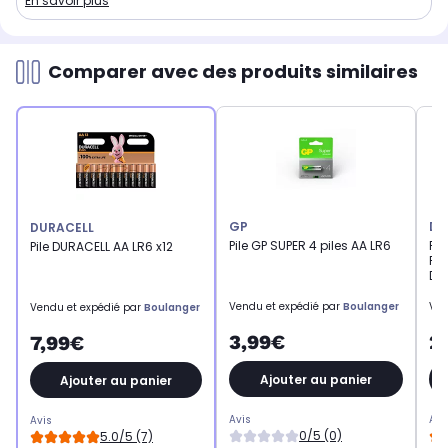
En savoir plus
Comparer avec des produits similaires
GP
DU
DURACELL
Pile GP SUPER 4 piles AA LR6
Pil
Pile DURACELL AA LR6 x12
PO
DE 
Vendu et expédié par
Boulanger
Ven
Vendu et expédié par
Boulanger
3,99€
2
7,99€
Ajouter au panier
Ajouter au panier
Avis
Avi
Avis
0/5 (0)
5.0/5 (7)