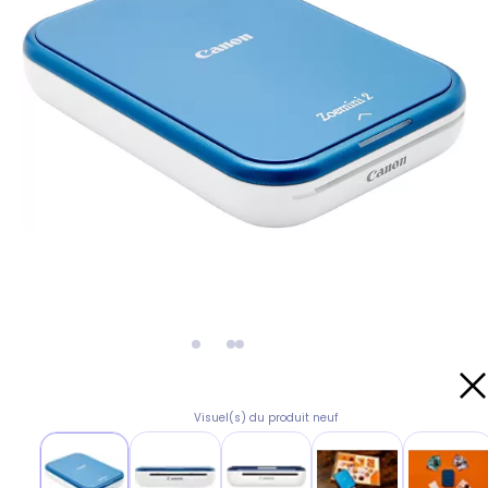
Visuel(s) du produit neuf