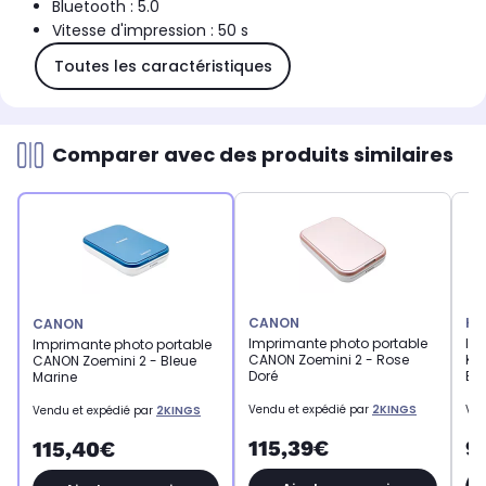
Bluetooth : 5.0
Vitesse d'impression : 50 s
Toutes les caractéristiques
Comparer avec des produits similaires
CANON
KO
CANON
Imprimante photo portable
Im
Imprimante photo portable
CANON Zoemini 2 - Rose
KO
CANON Zoemini 2 - Bleue
Doré
Bl
Marine
Vendu et expédié par
2KINGS
Ven
Vendu et expédié par
2KINGS
115,39€
9
115,40€