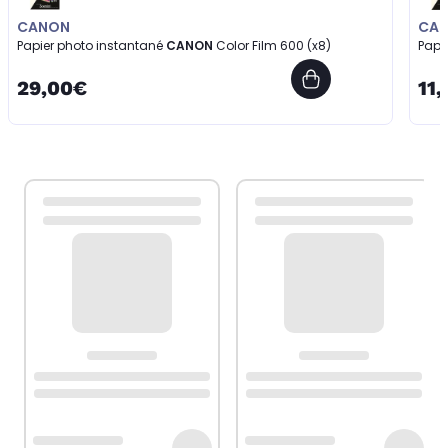
CANON
CA
Papier photo instantané
CANON
Color Film 600 (x8)
Papi
29,00€
11