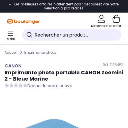
Les meilleures affaires n'attendent pas : découvrez vite notre
Accéder directement à la navigation
sélection à prix bradés.
Accéder directement au contenu
Me connecter
Panier
Accéder directement au pied de page
Menu
Accéder directement au chatbot
Accueil
Imprimante photo
Réf. 118
6453
CANON
Imprimante photo portable
CANON
Zoemini
2 - Bleue Marine
Donner le premier avis