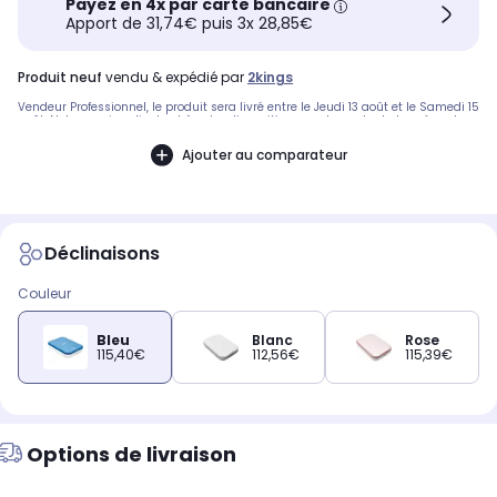
Payez en 4x par carte bancaire
Apport de 31,74€ puis 3x 28,85€
produit neuf
vendu & expédié par
2kings
Vendeur Professionnel, le produit sera livré entre le Jeudi 13 août et le Samedi 15
août. Notre service client est à votre disposition avant, pendant et après votre
commande. A bientôt sur 2KINGS.
Ajouter au comparateur
Déclinaisons
Couleur
Bleu
Blanc
Rose
115,40€
112,56€
115,39€
Options de livraison