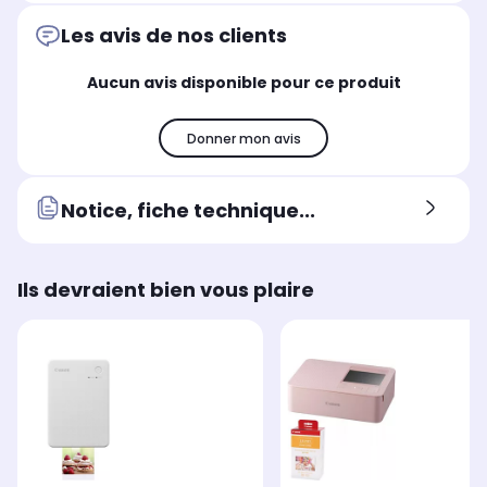
d'impressions photo)
d'i
d'impressions photo)
Non communiqué
No
Non communiqué
Les avis de nos clients
Lecteur de carte mémoire
Lec
Lecteur de carte mémoire
Aucun avis disponible pour ce produit
Aucun
Au
Aucun
Port USB
Por
Port USB
Aucun
Au
Aucun
Donner mon avis
Notice, fiche technique...
Ils devraient bien vous plaire