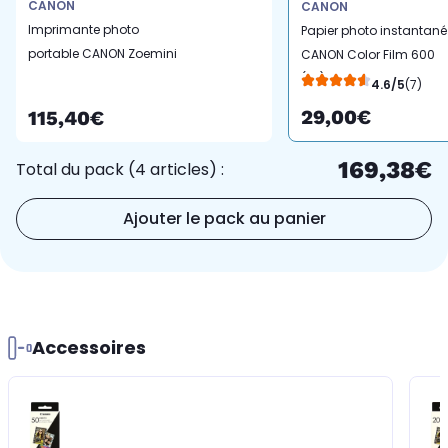
CANON
CANON
Imprimante photo
Papier photo instantané
portable CANON Zoemini
CANON Color Film 600
2 - Bleue Marine
(x8)
4.6/5
(7)
29,00€
115,40€
169,38€
Total du pack (4 articles) :
Ajouter le pack au panier
Accessoires