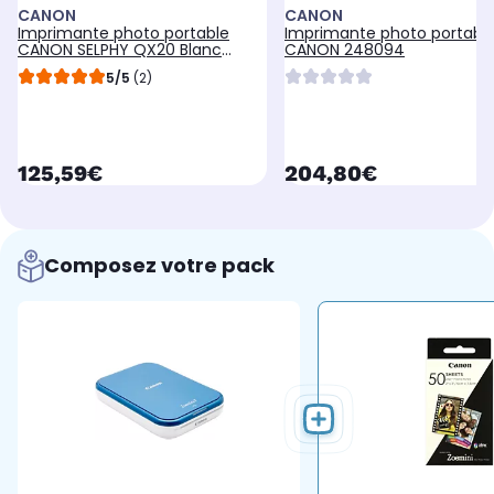
CANON
CANON
Imprimante photo portable
Imprimante photo portabl
CANON SELPHY QX20 Blanc
CANON 248094
Sable
5/5
(2)
currentPrice
currentPrice
125,59€
204,80€
Composez votre pack