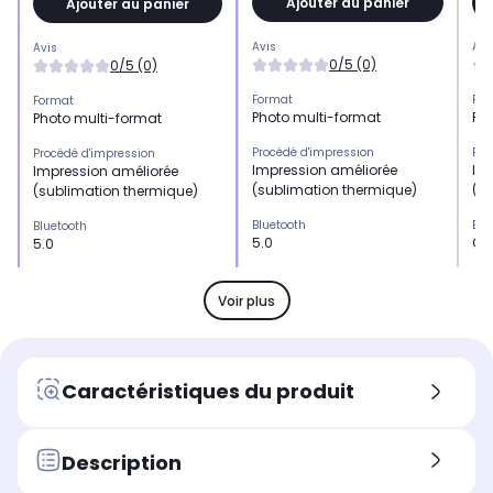
Ajouter au panier
Ajouter au panier
Avis
Avi
Avis
0/5 (0)
0/5 (0)
Format
For
Format
Photo multi-format
Pho
Photo multi-format
Procédé d'impression
Pro
Procédé d'impression
Impression améliorée
Im
Impression améliorée
(sublimation thermique)
(s
(sublimation thermique)
Bluetooth
Blu
Bluetooth
5.0
Ou
5.0
Wifi
Wifi
Wifi
Non
No
Non
Voir plus
Vitesse d'impression
Vit
Vitesse d'impression
50 s
1 s
50 s
Application
App
Application
Caractéristiques du produit
Canon Mini Print
Ko
Canon Mini Print
Alimentation
Ali
Alimentation
Fonctionne sur batterie
Fon
Batterie
Description
Autonomie (en nbre
Aut
Autonomie (en nbre