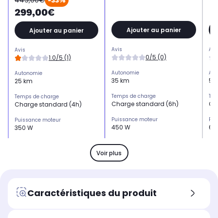
449,00€
-33%
299,00€
Ajouter au panier
Ajouter au panier
Avis
Avi
Avis
0/5 (0)
1.0/5 (1)
Autonomie
Aut
Autonomie
35 km
50
25 km
Temps de charge
Tem
Temps de charge
Charge standard (6h)
Ch
Charge standard (4h)
Puissance moteur
Pui
Puissance moteur
450 W
60
350 W
Poids
Poi
Poids
-
Po
-
Voir plus
Largeur plateau
Lar
Largeur plateau
15,0 cm
16
17,5 cm
Autonomie de la batterie
Aut
Autonomie de la batterie
Caractéristiques du produit
Capacité de la batterie (en Wh)
Cap
Capacité de la batterie (en Wh)
432 Wh
49
270 Wh