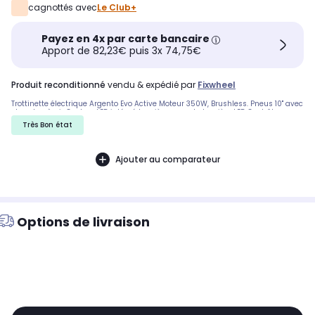
cagnottés avec
Le Club+
Payez en 4x par carte bancaire
Apport de 82,23€ puis 3x 74,75€
produit reconditionné
vendu & expédié par
Fixwheel
Trottinette électrique Argento Evo Active Moteur 350W, Brushless. Pneus 10" avec
chambre à air Couleur LED intégré Lumières avant et arrière LED Contrôleavec
l'application.
Très Bon état
Ajouter au comparateur
Options de livraison