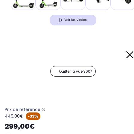
Voir les vidéos
Quitter la vue 360°
Prix de référence
oldPrice
449,00€
-33%
299,00€