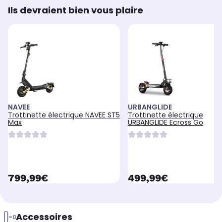
Ils devraient bien vous plaire
NAVEE
URBANGLIDE
Trottinette électrique NAVEE ST5
Trottinette électrique
Max
URBANGLIDE Ecross Go
currentPrice
currentPrice
799,99€
499,99€
Accessoires