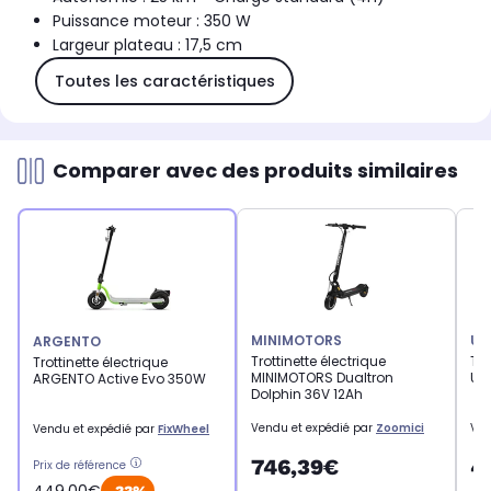
Puissance moteur : 350 W
Largeur plateau : 17,5 cm
Toutes les caractéristiques
Comparer avec des produits similaires
MINIMOTORS
UR
ARGENTO
Trottinette électrique
Tro
Trottinette électrique
MINIMOTORS Dualtron
UR
ARGENTO Active Evo 350W
Dolphin 36V 12Ah
Vendu et expédié par
Zoomici
Ven
Vendu et expédié par
FixWheel
746,39€
4
Prix de référence