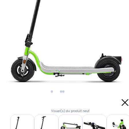
Visuel(s) du produit neuf