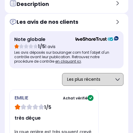
Autonomie
Aut
Autonomie
Description
Jusqu'à 35 km
Ju
Jusqu'à 25 km
Temps de charge
Tem
Temps de charge
Charge standard (6h)
Ch
Charge standard (4h)
Les avis de nos clients
Avertisseur sonore
Ave
Avertisseur sonore
Sonnette
So
Sonnette
Note globale
Béquille intégrée
Béq
Béquille intégrée
1/5
1 avis
Oui, parfait pour le
Oui
Oui, parfait pour le
Les avis déposés sur boulanger.com font l'objet d'un
stationnement
st
stationnement
contrôle avant leur publication. Retrouvez notre
procédure de contrôle
en cliquant ici
.
EMILIE
Achat vérifié
1/5
très déçue
la roue arrière est très souvent crevé