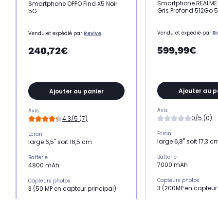
Smartphone REALME 1
Smartphone OPPO Find X5 Noir
Gris Profond 512Go 
5G
Vendu et expédié par
B
Vendu et expédié par
Revive
599,99€
240,72€
Ajouter au p
Ajouter au panier
Avis
Avis
0/5 (0)
4.3/5 (7)
Ecran
Ecran
large 6,8" soit 17,3 c
large 6,5" soit 16,5 cm
Batterie
Batterie
7000 mAh
4800 mAh
Capteurs photos
Capteurs photos
3 (200MP en capteur 
3 (50 MP en capteur principal)
Mémoire RAM
Mémoire RAM
12 Go
8 Go