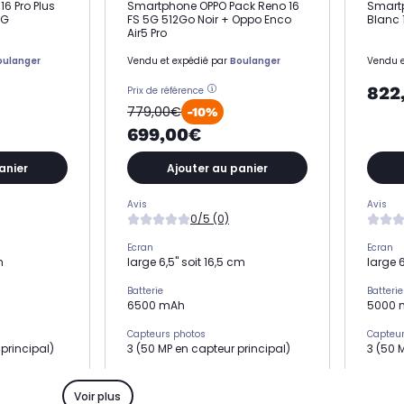
6 Pro Plus
Smartphone OPPO Pack Reno 16
Smart
5G
FS 5G 512Go Noir + Oppo Enco
Blanc
Air5 Pro
oulanger
Vendu et expédié par
Boulanger
Vendu e
822
Prix de référence
779,00€
-10%
699,00€
anier
Ajouter au panier
Avis
Avis
0/5 (0)
Ecran
Ecran
m
large 6,5" soit 16,5 cm
large 6
Batterie
Batterie
6500 mAh
5000 
Capteurs photos
Capteur
principal)
3 (50 MP en capteur principal)
3 (50 
Mémoire RAM
Mémoir
8 Go
8 Go
Voir plus