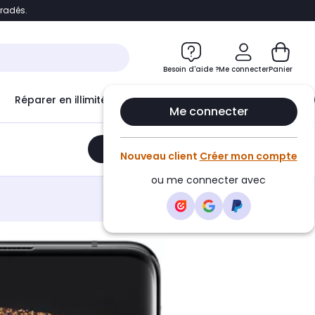
bradés.
e
Accéder directement au chatbot
Besoin d'aide ?
Me connecter
Panier
Réparer en illimité avec
Le Club Infinity
Econ
Me connecter
Ajouter au panier
•
240,72€
Nouveau client
Créer mon compte
ou me connecter avec