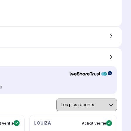
ci
.
LOUIZA
B
 vérifié
Achat vérifié