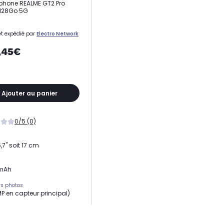
phone REALME GT2 Pro
 128Go 5G
t expédié par
Electro Network
,45€
Ajouter au panier
0/5 (0)
,7" soit 17 cm
mAh
s photos
MP en capteur principal)
e RAM