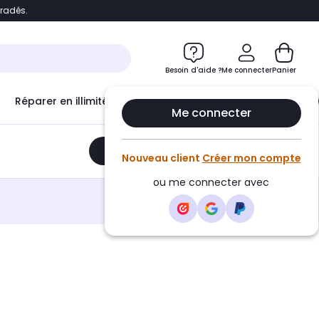
bradés.
e
Accéder directement au chatbot
Besoin d'aide ?
Me connecter
Panier
Réparer en illimité avec
Le Club Infinity
Econ
Me connecter
Ajouter au panier
•
270,45€
Nouveau client
Créer mon compte
ou me connecter avec