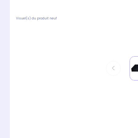
Visuel(s) du produit neuf