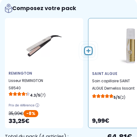
Composez votre pack
REMINGTON
SAINT ALGUE
Lisseur REMINGTON
Soin capillaire SAINT
S8540
ALGUE Demeliss lissant
4.3/5
(7)
thermoprotecteur 200m
5/5
(2)
Prix de référence
35,99€
-8%
9,99€
33,25€
64,81€
Total du pack (4 articles) :