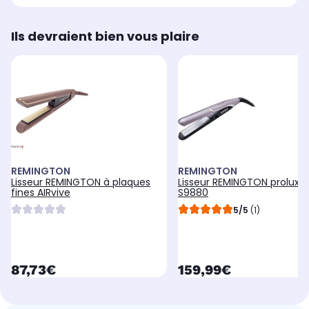
Ils devraient bien vous plaire
REMINGTON
REMINGTON
Lisseur REMINGTON à plaques
Lisseur REMINGTON proluxe
fines AIRvive
S9880
5/5
(1)
currentPrice
currentPrice
87,73€
159,99€