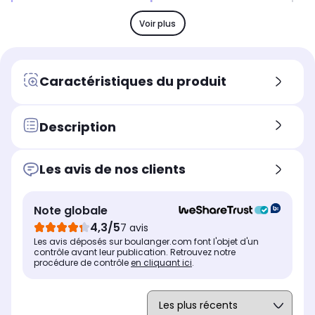
Largeur des plaques
Lar
Largeur des plaques
110 mm
-
-
Voir plus
Type produit
Typ
Type produit
Lisseur
va
Lisseur
Utilisation sur cheveux mouillés
Uti
Utilisation sur cheveux mouillés
Caractéristiques du produit
Non
No
-
Longueur du cordon
Lon
Longueur du cordon
3,0 m
3,
-
Description
Type de plaques :
Typ
Type de plaques :
flottantes
flo
-
Les avis de nos clients
Température
Tem
Température
de 150 à 230°C
-
-
Note globale
Tapis ou pochette thermo-
Tap
Tapis ou pochette thermo-
résistant :
rési
résistant :
4,3/5
7 avis
Oui
No
-
Les avis déposés sur boulanger.com font l'objet d'un
contrôle avant leur publication. Retrouvez notre
procédure de contrôle
en cliquant ici
.