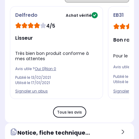
Delfredo
EB31
Achat vérifié
4/5
Lisseur
Bon rappor
Très bien bon produit conforme à
Pour le prix
mes attentes
Avis utile ?
Oui
Avis utile ?
Oui
0
|
Non
0
Publié le
08/1
Publié le
13/02/2021
Utilisé le
08/1
Utilisé le
17/01/2021
Signaler un 
Signaler un abus
Tous les avis
Notice, fiche technique...