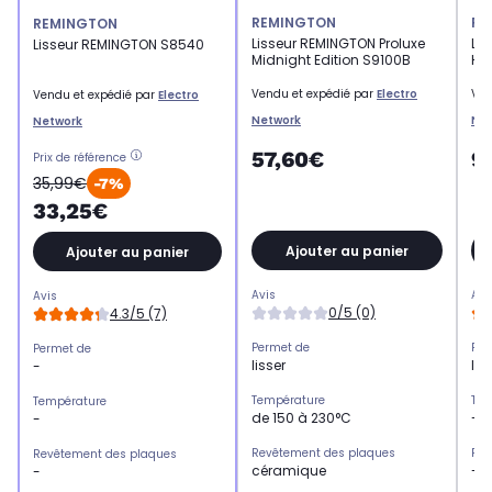
REMINGTON
RE
REMINGTON
Lisseur REMINGTON Proluxe
Li
Lisseur REMINGTON S8540
Midnight Edition S9100B
Hy
Vendu et expédié par
Electro
Ven
Vendu et expédié par
Electro
Network
Ne
Network
57,60€
9
Prix de référence
35,99€
-7%
33,25€
Ajouter au panier
Ajouter au panier
Avis
Avi
Avis
0/5 (0)
4.3/5 (7)
Permet de
Per
Permet de
lisser
lis
-
Température
Tem
Température
de 150 à 230°C
-
-
Revêtement des plaques
Rev
Revêtement des plaques
céramique
-
-