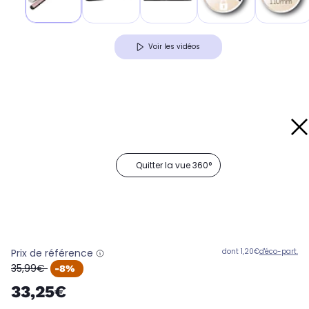
Voir les vidéos
Quitter la vue 360°
Prix de référence
dont 1,20€
d'éco-part.
oldPrice
35,99€
-8%
33,25€