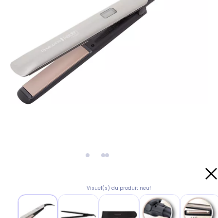
Visuel(s) du produit neuf