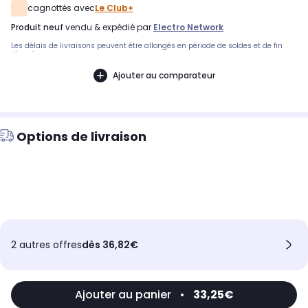
cagnottés avec
Le Club+
produit neuf
vendu & expédié par
Electro Network
Les délais de livraisons peuvent être allongés en période de soldes et de fin
d'année.
Ajouter au comparateur
Options de livraison
2 autres offres
dès 36,82€
Ajouter au panier
•
33,25€