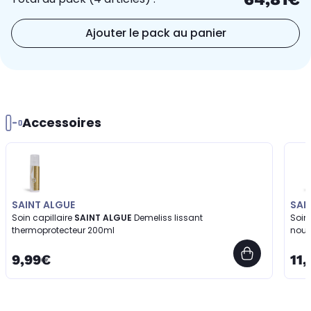
Ajouter le pack au panier
Accessoires
SAINT ALGUE
SAI
Soin capillaire
SAINT ALGUE
Demeliss lissant
Soin 
thermoprotecteur 200ml
nour
9,99€
11