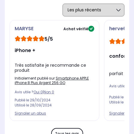
MARYSE
herve685
Achat vérifié
5/5
iPhone +
conforme 
Très satisfaite je recommande ce
produit
parfait
Initialement publié sur
Smartphone APPLE
iPhone 8 Plus Argent 256 GO
Avis utile ?
Oui
Avis utile ?
Oui
0
|
Non
0
Publié le
31/12
Publié le
29/10/2024
Utilisé le
31/12
Utilisé le
28/09/2024
Signaler un abus
Signaler un 
Tous les avis