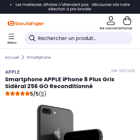
Les meilleures affaires n'attendent pas : découvrez vite notre
Accéder directement à la navigation
sélection à prix bradés.
Accéder directement au contenu
Me connecter
Panier
Accéder directement au pied de page
Menu
Accéder directement au chatbot
Accueil
Smartphone
Réf. 109
7065
APPLE
Smartphone
APPLE
iPhone 8 Plus Gris
Sidéral 256 GO Reconditionné
5/5
(
5
)