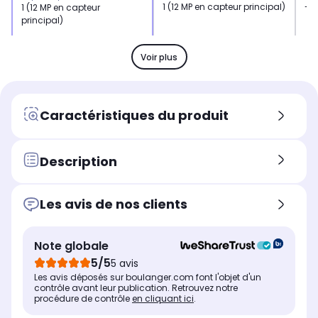
1 (12 MP en capteur principal)
-
1 (12 MP en capteur
principal)
Mémoire RAM
Mé
Mémoire RAM
3 Go
3 
3 Go
Voir plus
Processeur
Pro
Processeur
Puce A12
Pu
Puce A11
Résolution
Rés
Résolution
Caractéristiques du produit
12 mégapixels
12
12 mégapixels
Taille de l'écran (diagonale, en
Tai
Taille de l'écran (diagonale, en
pouces)
pou
pouces)
Description
6,1" soit 15,5 cm
6,1
5,5" soit 14 cm
Résolution de l'écran
Rés
Résolution de l'écran
1792 x 828 pixels
179
1920 x 1080 pixels
Les avis de nos clients
Type d'écran
Typ
Type d'écran
Plat
Pla
-
Note globale
Technologie de l'écran
Tec
Technologie de l'écran
5/5
5 avis
Retina [LCD]
Ret
IPS (LCD)
Les avis déposés sur boulanger.com font l'objet d'un
contrôle avant leur publication. Retrouvez notre
procédure de contrôle
en cliquant ici
.