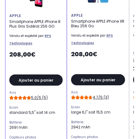
APPLE
AP
APPLE
Smartphone APPLE iPhone XR
Sm
Smartphone APPLE iPhone 8
Bleu 256 Go
Co
Plus Gris Sidéral 256 GO
Vendu et expédié par
RPS
Ven
Vendu et expédié par
RPS
Technologies
Technologies
208,00€
208,00€
Pri
26
2
Ajouter au panier
Ajouter au panier
Avis
Avi
Avis
4.7/5 (3)
5.0/5 (5)
Ecran
Ecr
Ecran
large 6,1" soit 15,5 cm
lar
standard 5,5" soit 14 cm
Batterie
Bat
Batterie
2942 mAh
29
2691 mAh
Capteurs photos
Cap
Capteurs photos