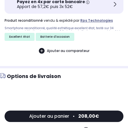
Payez en 4x par carte bancaire
Apport de 57,2€ puis 3x 52€
produit reconditionné
vendu & expédié par
Rps Technologies
Smartphone reconditionné, qualité esthétique excellent état, testé sur 34
points de contrôle. Livraison express 24h. Inclus : boîte éco-responsable, câble
d'alimentation et extracteur SIM.
Excellent état
Batterie d'occasion
Ajouter au comparateur
Options de livraison
Ajouter au panier
•
208,00€