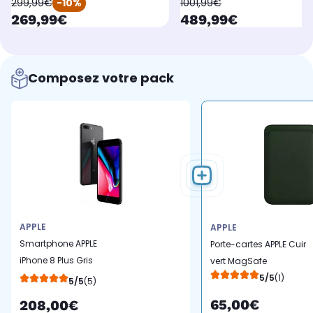
oldPrice
oldPrice
299,99€
-10%
1001,99€
currentPrice
currentPrice
269,99€
489,99€
Composez votre pack
APPLE
APPLE
Smartphone APPLE
Porte-cartes APPLE Cuir
iPhone 8 Plus Gris
vert MagSafe
Sidéral 256 GO
5/5
(1)
5/5
(5)
65,00€
208,00€