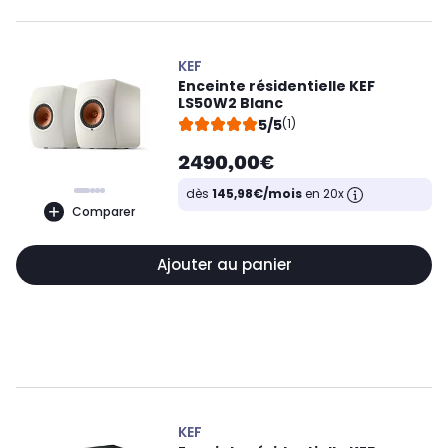
KEF
Enceinte résidentielle KEF
LS50W2 Blanc
5/5
(1)
2490,00€
dès
145,98€/mois
en 20x
Comparer
Ajouter au panier
KEF