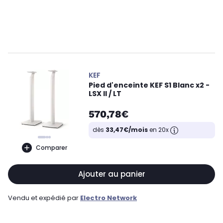
KEF
Pied d'enceinte KEF S1 Blanc x2 -
LSX II / LT
570,78€
dès
33,47€/mois
en 20x
Comparer
Ajouter au panier
Vendu et expédié par
Electro Network