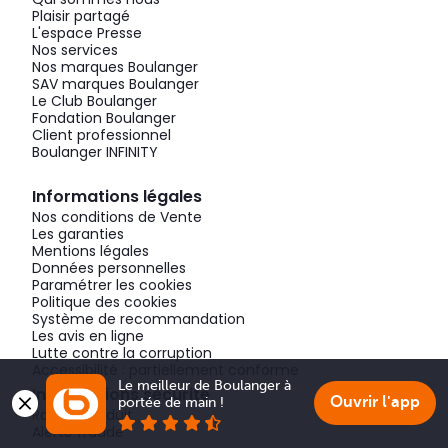
Plaisir partagé
L'espace Presse
Nos services
Nos marques Boulanger
SAV marques Boulanger
Le Club Boulanger
Fondation Boulanger
Client professionnel
Boulanger INFINITY
Informations légales
Nos conditions de Vente
Les garanties
Mentions légales
Données personnelles
Paramétrer les cookies
Politique des cookies
Système de recommandation
Les avis en ligne
Lutte contre la corruption
Accessibilité : partiellement conforme
Le meilleur de Boulanger à 
Informations sécurité
Ouvrir l'app
portée de main !
Rappel produit
Alerte fraude