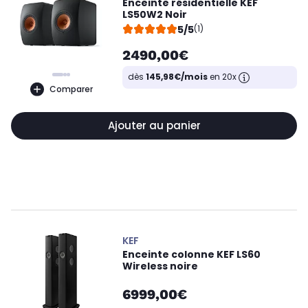
Enceinte résidentielle KEF
LS50W2 Noir
5/5
(1)
2490,00€
dès
145,98€/mois
en 20x
Comparer
Ajouter au panier
KEF
Enceinte colonne KEF LS60
Wireless noire
6999,00€