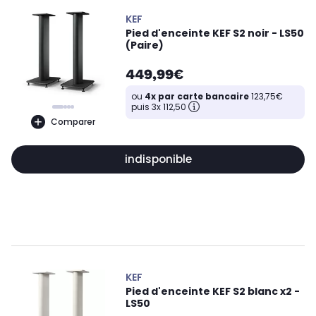
KEF
Pied d'enceinte KEF S2 noir - LS50
(Paire)
449,99€
ou
4x par carte bancaire
123,75€
puis 3x 112,50
Comparer
indisponible
KEF
Pied d'enceinte KEF S2 blanc x2 -
LS50