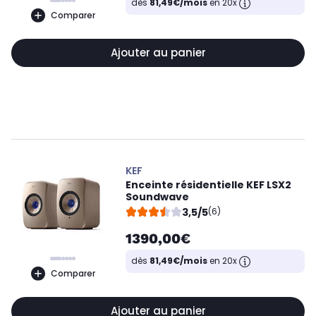
dès
81,49€/mois
en 20x
Comparer
Ajouter au panier
KEF
Enceinte résidentielle KEF LSX2
Soundwave
3,5/5
(6)
1390,00€
dès
81,49€/mois
en 20x
Comparer
Ajouter au panier