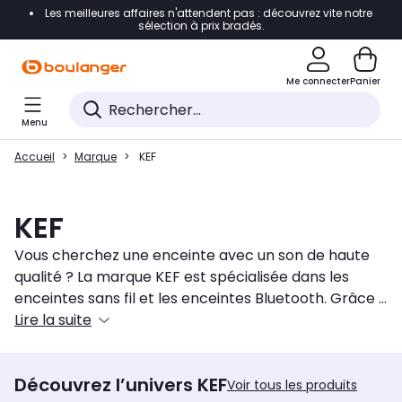
Les meilleures affaires n'attendent pas : découvrez vite notre
Accéder directement à la navigation
sélection à prix bradés.
Accéder directement au contenu
Me connecter
Panier
Accéder directement au pied de page
Menu
Accéder directement au chatbot
Accueil
Marque
KEF
KEF
Vous cherchez une enceinte avec un son de haute
qualité ? La marque KEF est spécialisée dans les
enceintes sans fil et les enceintes Bluetooth. Grâce à
leur qualité sonore incomparable et leur fabrication
Lire la suite
haut de gamme, les enceintes Hi-fi KEF, au design
contemporain signé Michael Young, sont idéales
Découvrez l’univers KEF
pour les amateurs de musique. L'enceinte peut en
Voir tous les produits