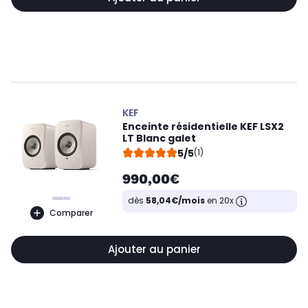
KEF
Enceinte résidentielle KEF LSX2
LT Blanc galet
5/5
(1)
990,00€
dès
58,04€/mois
en 20x
Comparer
Ajouter au panier