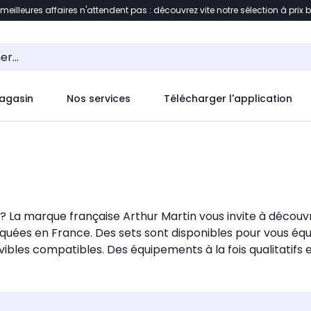
 meilleures affaires n'attendent pas : découvrez vite notre sélection à prix 
ement au contenu
Accéder directement au pied de pag
agasin
Nos services
Télécharger l'application
 ? La marque française Arthur Martin vous invite à découv
riquées en France. Des sets sont disponibles pour vous 
bles compatibles. Des équipements à la fois qualitatifs e