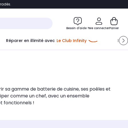
bradés.
e
Accéder directement au chatbot
Besoin d'aide ?
Me connecter
Panier
Réparer en illimité avec
Le Club Infinity
Econ
rir sa gamme de batterie de cuisine, ses poêles et
équiper comme un chef, avec un ensemble
t fonctionnels !