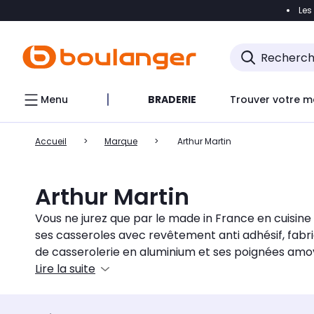
Les
Accéder directement à la navigation
Accéder direct
Menu
BRADERIE
Trouver votre m
Accueil
Marque
Arthur Martin
Arthur Martin
Vous ne jurez que par le made in France en cuisine
ses casseroles avec revêtement anti adhésif, fab
de casserolerie en aluminium et ses poignées amovi
Lire la suite