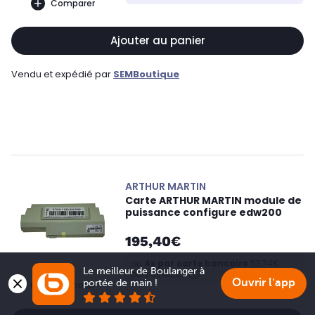
Comparer
Ajouter au panier
Vendu et expédié par
SEMBoutique
ARTHUR MARTIN
Carte ARTHUR MARTIN module de
puissance configure edw200
195,40€
ou
4x par carte bancaire
53,74€
Le meilleur de Boulanger à 
puis 3x 48,85
Ouvrir l'app
portée de main !
Comparer