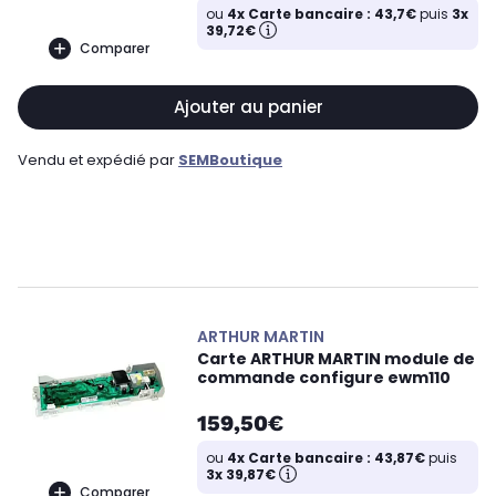
ou
4x Carte bancaire : 43,7€
puis
3x
39,72€
Comparer
Ajouter au panier
Vendu et expédié par
SEMBoutique
ARTHUR MARTIN
Carte ARTHUR MARTIN module de
commande configure ewm110
159,50€
ou
4x Carte bancaire : 43,87€
puis
3x 39,87€
Comparer