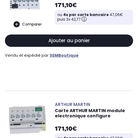
171,10€
ou
4x par carte bancaire
47,06€
puis 3x 42,77
Comparer
Ajouter au panier
Vendu et expédié par
SEMBoutique
ARTHUR MARTIN
Carte ARTHUR MARTIN module
electronique configure
171,10€