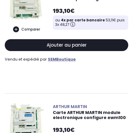
193,10€
ou
4x par carte bancaire
53,11€ puis
3x 48,27
Comparer
Ajouter au panier
Vendu et expédié par
SEMBoutique
ARTHUR MARTIN
Carte ARTHUR MARTIN module
electronique configure ewm100
193,10€