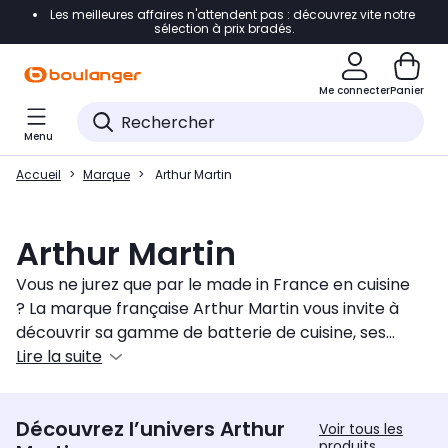
Les meilleures affaires n'attendent pas : découvrez vite notre
Accéder directement à la navigation
sélection à prix bradés.
Accéder directement au contenu
Me connecter
Panier
Accéder directement au pied de page
Menu
Accéder directement au chatbot
Accueil
Marque
Arthur Martin
Arthur Martin
Vous ne jurez que par le made in France en cuisine
? La marque française Arthur Martin vous invite à
découvrir sa gamme de batterie de cuisine, ses
poêles et ses casseroles avec revêtement anti
Lire la suite
adhésif, fabriquées en France. Des sets sont
disponibles pour vous équiper comme un chef, avec
Découvrez l’univers Arthur
un ensemble de casserolerie en aluminium et ses
Voir tous les
produits