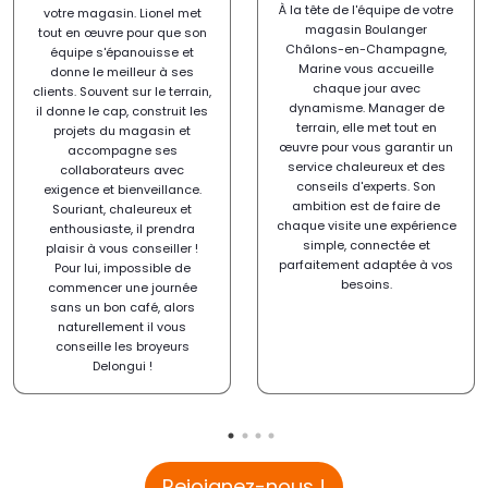
À la tête de l'équipe de votre
votre magasin. Lionel met
magasin Boulanger
tout en œuvre pour que son
Châlons-en-Champagne,
équipe s'épanouisse et
Marine vous accueille
donne le meilleur à ses
chaque jour avec
clients. Souvent sur le terrain,
dynamisme. Manager de
il donne le cap, construit les
terrain, elle met tout en
projets du magasin et
œuvre pour vous garantir un
accompagne ses
service chaleureux et des
collaborateurs avec
conseils d'experts. Son
exigence et bienveillance.
ambition est de faire de
Souriant, chaleureux et
chaque visite une expérience
enthousiaste, il prendra
simple, connectée et
plaisir à vous conseiller !
parfaitement adaptée à vos
Pour lui, impossible de
besoins.
commencer une journée
sans un bon café, alors
naturellement il vous
conseille les broyeurs
Delongui !
Rejoignez-nous !