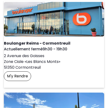
Boulanger Reims - Cormontreuil
Day of the Week
Horaires d'ouver
Actuellement fermé
9h30
-
19h30
2 Avenue des Goisses
Zone Ciale «Les Blancs Monts»
51350
Cormontreuil
M'y Rendre
Prendre Un Rendez-Vous