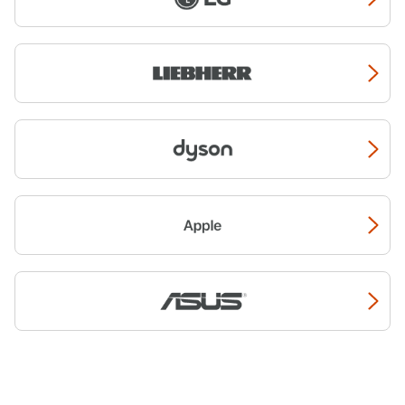
dessert. $Spécialiste de la
préparation culinaire
Kenwood propose également
de nombreux autres
préparateurs culinaires ou
produits du petit déjeuner.
Venez découvrir en magasin
nos mini-hachoirs ou nos
batteurs électriques.