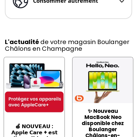
Consommer autrement
Click to expand or collapse content
L'actualité
de votre magasin Boulanger
Châlons en Champagne
✨ Nouveau
MacBook Neo
disponible chez
🍏 𝗡𝗢𝗨𝗩𝗘𝗔𝗨 :
Boulanger
𝗔𝗽𝗽𝗹𝗲 𝗖𝗮𝗿𝗲 + 𝗲𝘀𝘁
Châlons-en-