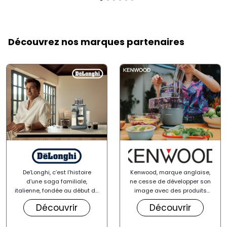
Découvrez nos marques partenaires
De’Longhi, c’est l’histoire
Kenwood, marque anglaise,
d’une saga familiale,
ne cesse de développer son
italienne, fondée au début du
image avec des produits
siècle. Leader mondial des
innovants, performants et
Découvrir
Découvrir
machines à expresso
,
robustes au design
De’Longhi a imposé un art de
contemporain. Nous sommes
vivre au quotidien : du grain
fiers de vous inspirer au