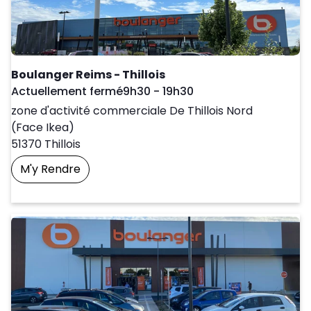
Boulanger Reims - Thillois
Day of the Week
Horaires d'ouver
Actuellement fermé
9h30
-
19h30
zone d'activité commerciale De Thillois Nord
(Face Ikea)
51370
Thillois
M'y Rendre
Prendre Un Rendez-Vous