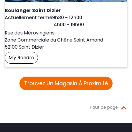
Boulanger Saint Dizier
Day of the Week
Horaires d'ouver
Actuellement fermé
9h30
-
12h00
14h00
-
19h00
Rue des Mérovingiens
Zone Commerciale du Chêne Saint Amand
52100
Saint Dizier
M'y Rendre
Prendre Un Rendez-Vous
Trouvez Un Magasin À Proximité
Haut de page