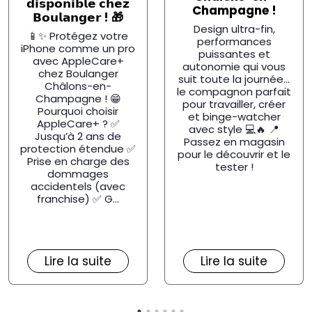
𝗱𝗶𝘀𝗽𝗼𝗻𝗶𝗯𝗹𝗲 𝗰𝗵𝗲𝘇
Champagne !
𝗕𝗼𝘂𝗹𝗮𝗻𝗴𝗲𝗿 ! 🎁
Design ultra-fin,
📱✨ Protégez votre
performances
iPhone comme un pro
puissantes et
avec AppleCare+
autonomie qui vous
chez Boulanger
suit toute la journée…
Châlons-en-
le compagnon parfait
Champagne ! 😁
pour travailler, créer
Pourquoi choisir
et binge-watcher
AppleCare+ ? ✅
avec style 💻🔥 📍
Jusqu’à 2 ans de
Passez en magasin
protection étendue ✅
pour le découvrir et le
Prise en charge des
tester !
dommages
accidentels (avec
franchise) ✅ G...
Lire la suite
Lire la suite