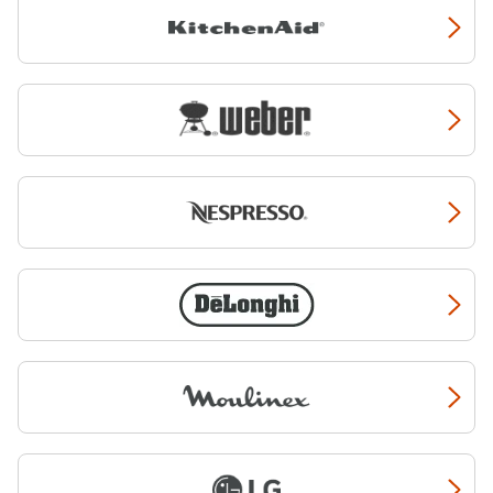
maison. Si vous êtes plutôt
cuisiniers que pâtissiers,
Kenwood propose également
une large gamme de
robots
multifonction
adaptés à tous
les budgets. Si vous êtes
débutant en cuisine et
souhaitez un produit
compact, découvrez le
robot
MultiPro Go
: De la taille d’un
mini-hachoir, il offre la
polyvalence d’un robot
multifonction ! Si vous
souhaitez cuisiner
simplement d’un seul clic,
sans vous poser de question
sur la vitesse ou le temps de
préparation, nous vous
proposons la dernière
innovation Kenwood : Le
MultiPro OneTouch
. Doté
d’une capacité familiale, il
pèse et est fourni avec les
accessoires nécessaires
pour cuisiner de l’apéritif au