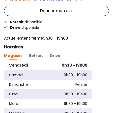
Link Opens in New Tab
Donner mon avis
Retrait
disponible
Drive
disponible
Day of the Week
Horaires d'ouvertur
Actuellement fermé
9h30
-
19h00
Horaires
Magasin
Retrait
Drive
Day of the Week
Horaires d'ouverture
Vendredi
9h30
-
19h00
Samedi
9h30
-
19h00
Dimanche
Fermé
Lundi
9h30
-
19h00
Mardi
9h30
-
19h00