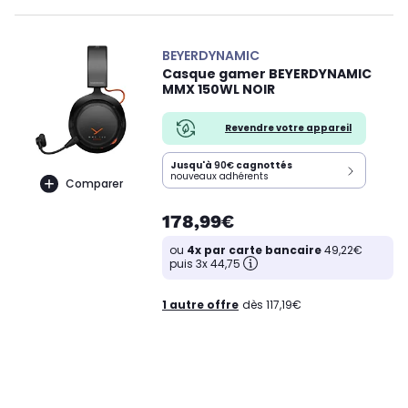
BEYERDYNAMIC
Casque gamer BEYERDYNAMIC
MMX 150WL NOIR
Revendre votre appareil
Jusqu'à
90€
cagnottés
nouveaux adhérents
Comparer
178,99€
ou
4x par carte bancaire
49,22€
puis 3x 44,75
1 autre offre
dès 117,19€