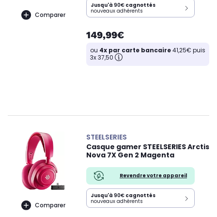
Jusqu'à
90€
cagnottés
nouveaux adhérents
Comparer
149,99€
ou
4x par carte bancaire
41,25€ puis
3x 37,50
STEELSERIES
Casque gamer STEELSERIES Arctis
Nova 7X Gen 2 Magenta
Revendre votre appareil
Jusqu'à
90€
cagnottés
nouveaux adhérents
Comparer