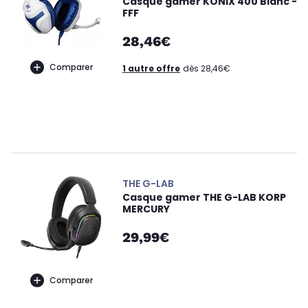
Casque gamer KONIX 400 Blanc -
FFF
28,46€
Comparer
1 autre offre
dès 28,46€
THE G-LAB
Casque gamer THE G-LAB KORP
MERCURY
29,99€
Comparer