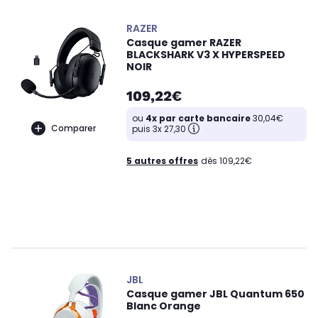
RAZER
Casque gamer RAZER
BLACKSHARK V3 X HYPERSPEED
NOIR
109,22€
ou
4x par carte bancaire
30,04€
Comparer
puis 3x 27,30
5 autres offres
dès 109,22€
JBL
Casque gamer JBL Quantum 650
Blanc Orange