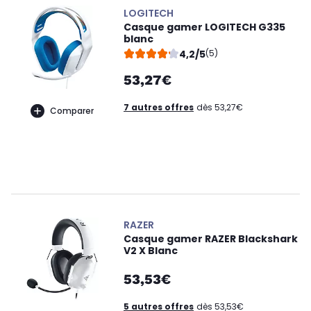
LOGITECH
Casque gamer LOGITECH G335
blanc
4,2/5
(5)
53,27€
7 autres offres
dès 53,27€
Comparer
RAZER
Casque gamer RAZER Blackshark
V2 X Blanc
53,53€
5 autres offres
dès 53,53€