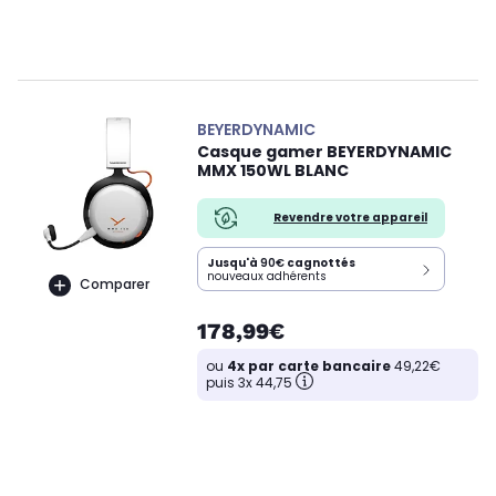
BEYERDYNAMIC
Casque gamer BEYERDYNAMIC
MMX 150WL BLANC
Revendre votre appareil
Jusqu'à
90€
cagnottés
nouveaux adhérents
Comparer
178,99€
ou
4x par carte bancaire
49,22€
puis 3x 44,75