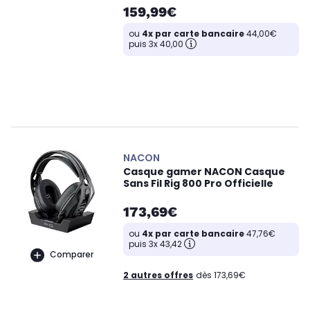
159,99€
ou
4x par carte bancaire
44,00€
puis 3x 40,00
NACON
Casque gamer NACON Casque
Sans Fil Rig 800 Pro Officielle
173,69€
ou
4x par carte bancaire
47,76€
puis 3x 43,42
Comparer
2 autres offres
dès 173,69€