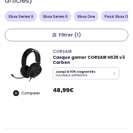
articles)
Xbox Series X
Xbox Series S
Xbox One
Pack Xbox One
Filtrer
(1)
CORSAIR
Casque gamer CORSAIR HS35 v3
Carbon
Jusqu'à
90€
cagnottés
nouveaux adhérents
48,99€
Comparer