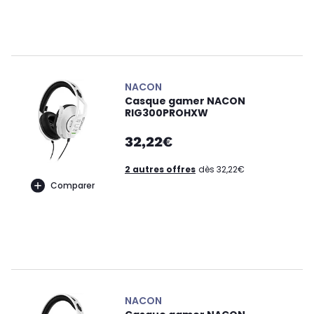
NACON
Casque gamer NACON
RIG300PROHXW
32,22€
2 autres offres
dès 32,22€
Comparer
NACON