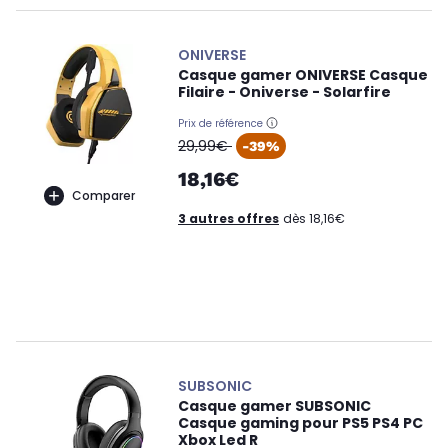
ONIVERSE
Casque gamer ONIVERSE Casque
Filaire - Oniverse - Solarfire
Prix de référence
oldPrice
29,99€
-39%
18,16€
Comparer
3 autres offres
dès 18,16€
SUBSONIC
Casque gamer SUBSONIC
Casque gaming pour PS5 PS4 PC
Xbox Led R