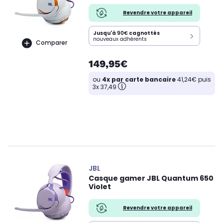
Revendre votre appareil
Jusqu'à
90€
cagnottés
nouveaux adhérents
Comparer
149,95€
ou
4x par carte bancaire
41,24€ puis
3x 37,49
JBL
Casque gamer JBL Quantum 650
Violet
Revendre votre appareil