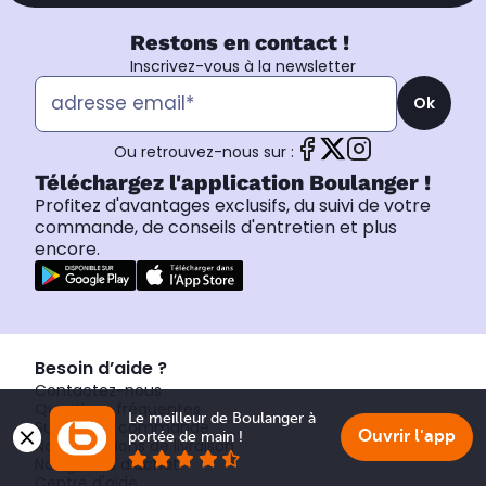
Restons en contact !
Inscrivez-vous à la newsletter
Ok
Ou retrouvez-nous sur :
Téléchargez l'application Boulanger !
Profitez d'avantages exclusifs, du suivi de votre
commande, de conseils d'entretien et plus
encore.
Besoin d’aide ?
Contactez-nous
Questions fréquentes
Le meilleur de Boulanger à 
Suivre une commande
Ouvrir l'app
portée de main !
Nos conditions de livraison
Nos guides d'achat
Centre d'aide