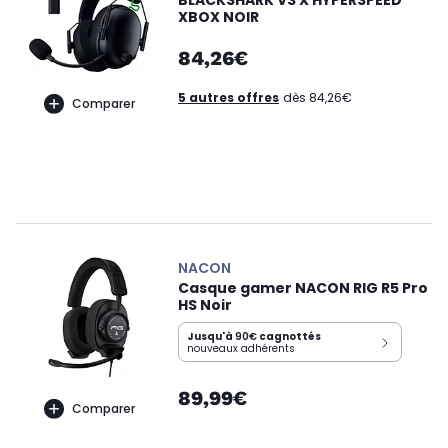
BLACKSHARK V3 X HYPERSPEED
XBOX NOIR
84,26€
5 autres offres
dès 84,26€
Comparer
NACON
Casque gamer NACON RIG R5 Pro
HS Noir
Jusqu'à
90€
cagnottés
nouveaux adhérents
89,99€
Comparer