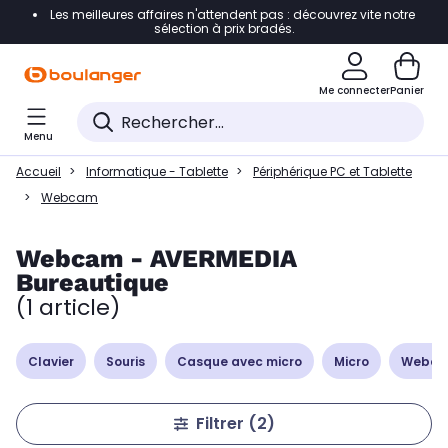
Les meilleures affaires n'attendent pas : découvrez vite notre
Accéder directement à la navigation
sélection à prix bradés.
Accéder directement à la liste des produits
Me connecter
Panier
Accéder directement au contenu
Menu
Accéder directement au pied de page
Accueil
Informatique - Tablette
Périphérique PC et Tablette
Accéder directement au chatbot
Webcam
Webcam - AVERMEDIA
Bureautique
(1 article)
Clavier
Souris
Casque avec micro
Micro
Webc
Filtrer
(2)