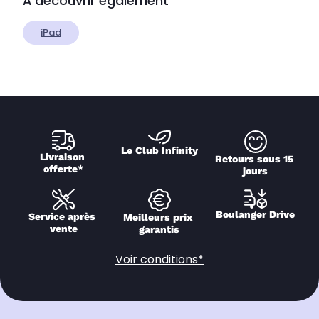
À découvrir également
iPad
Le Club Infinity
Livraison 
Retours sous 15 
offerte*
jours
Boulanger Drive
Service après 
Meilleurs prix 
vente
garantis
Voir conditions*