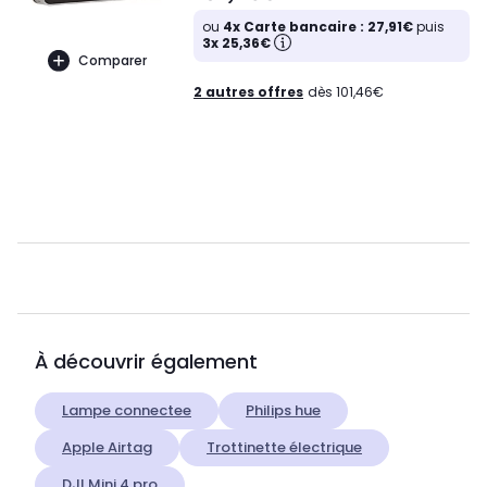
ou
4x Carte bancaire : 27,91€
puis
3x 25,36€
Comparer
2 autres offres
dès 101,46€
À découvrir également
Lampe connectee
Philips hue
Apple Airtag
Trottinette électrique
DJI Mini 4 pro