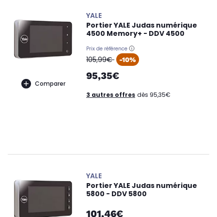
YALE
Portier YALE Judas numérique
4500 Memory+ - DDV 4500
Prix de référence
oldPrice
105,99€
-10%
95,35€
Comparer
3 autres offres
dès 95,35€
YALE
Portier YALE Judas numérique
5800 - DDV 5800
101,46€