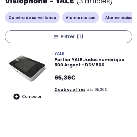
Visiophone - YALE
(3 articles)
Caméra de surveillance
Alarme maison
Alarme maison 
Filtrer
(1)
YALE
Portier YALE Judas numérique
500 Argent - DDV 500
65,36€
2 autres offres
dès 65,36€
Comparer