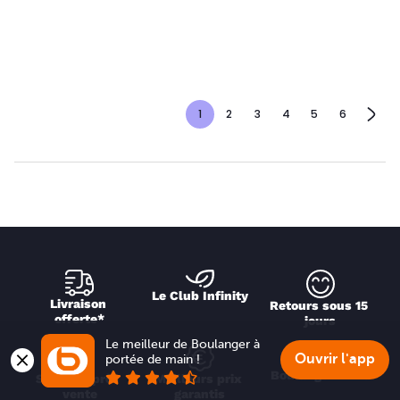
1
2
3
4
5
6
Le Club Infinity
Livraison 
Retours sous 15 
offerte*
jours
Le meilleur de Boulanger à 
Ouvrir l'app
portée de main !
Boulanger Drive
Service après 
Meilleurs prix 
vente
garantis