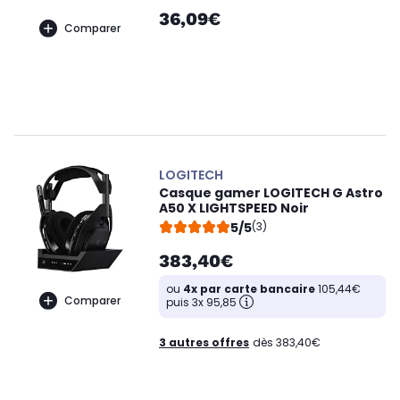
36,09€
Comparer
LOGITECH
Casque gamer LOGITECH G Astro
A50 X LIGHTSPEED Noir
5/5
(3)
383,40€
ou
4x par carte bancaire
105,44€
Comparer
puis 3x 95,85
3 autres offres
dès 383,40€