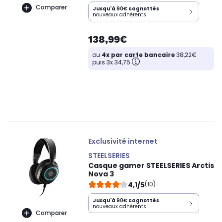
Comparer
Jusqu'à
90€
cagnottés
nouveaux adhérents
138,99€
ou
4x par carte bancaire
38,22€
puis 3x 34,75
Exclusivité internet
STEELSERIES
Casque gamer STEELSERIES Arctis
Nova 3
4,1/5
(10)
Jusqu'à
90€
cagnottés
nouveaux adhérents
Comparer