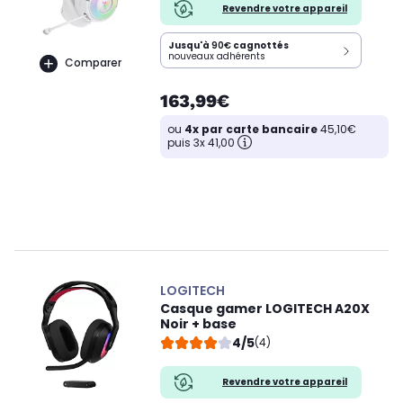
Revendre votre appareil
Jusqu'à
90€
cagnottés
nouveaux adhérents
Comparer
163,99€
ou
4x par carte bancaire
45,10€
puis 3x 41,00
LOGITECH
Casque gamer LOGITECH A20X
Noir + base
4/5
(4)
Revendre votre appareil