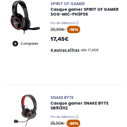
SPIRIT OF GAMER
Casque gamer SPIRIT OF GAMER
SOG-MIC-PH3PS5
Prix de référence
oldPrice
20,99€
-16%
17,45€
Comparer
4 autres offres
dès 17,45€
SNAKE BYTE
Casque gamer SNAKE BYTE
SB913112
Prix de référence
oldPrice
25,00€
-25%