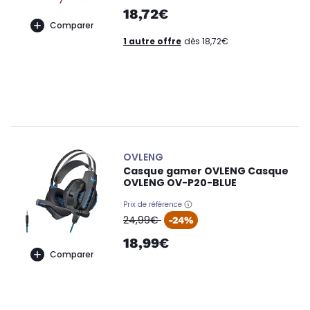
18,72€
Comparer
1 autre offre
dès 18,72€
OVLENG
Casque gamer OVLENG Casque
OVLENG OV-P20-BLUE
Prix de référence
oldPrice
24,99€
-24%
18,99€
Comparer