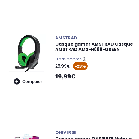
AMSTRAD
Casque gamer AMSTRAD Casque
AMSTRAD AMS-H888-GREEN
Prix de référence
oldPrice
25,99€
-23%
19,99€
Comparer
ONIVERSE
Casque gamer ONIVERSE Nebula