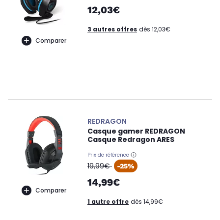
12,03€
3 autres offres
dès 12,03€
Comparer
REDRAGON
Casque gamer REDRAGON
Casque Redragon ARES
Prix de référence
oldPrice
19,99€
-25%
14,99€
Comparer
1 autre offre
dès 14,99€