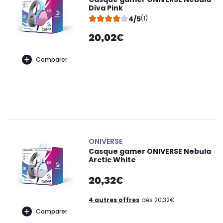
Diva Pink
4/5
(1)
20,02€
Comparer
ONIVERSE
Casque gamer ONIVERSE Nebula
Arctic White
20,32€
4 autres offres
dès 20,32€
Comparer