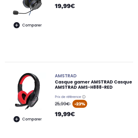
19,99€
Comparer
AMSTRAD
Casque gamer AMSTRAD Casque
AMSTRAD AMS-H888-RED
Prix de référence
oldPrice
25,99€
-23%
19,99€
Comparer