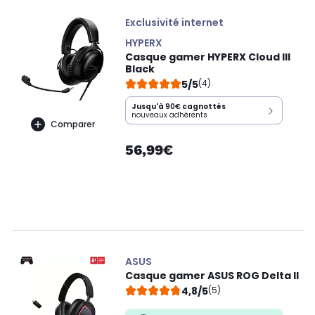
Exclusivité internet
HYPERX
Casque gamer HYPERX Cloud III
Black
5/5
(4)
Jusqu'à
90€
cagnottés
nouveaux adhérents
Comparer
56,99€
ASUS
Casque gamer ASUS ROG Delta II
4,8/5
(5)