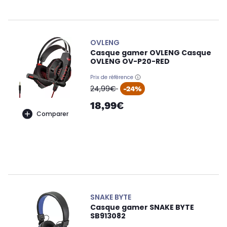
OVLENG
Casque gamer OVLENG Casque
OVLENG OV-P20-RED
Prix de référence
oldPrice
24,99€
-24%
18,99€
Comparer
SNAKE BYTE
Casque gamer SNAKE BYTE
SB913082