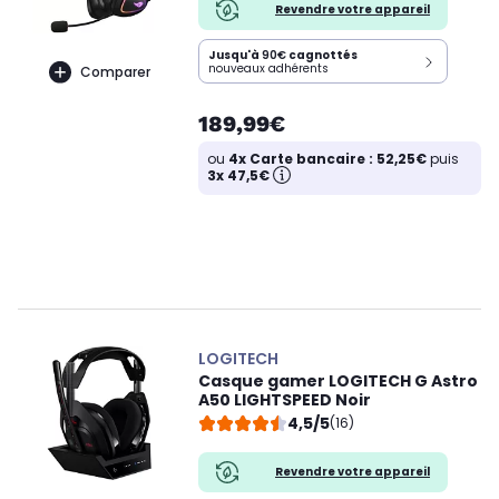
Revendre votre appareil
Jusqu'à
90€
cagnottés
nouveaux adhérents
Comparer
189,99€
ou
4x Carte bancaire : 52,25€
puis
3x 47,5€
LOGITECH
Casque gamer LOGITECH G Astro
A50 LIGHTSPEED Noir
4,5/5
(16)
Revendre votre appareil