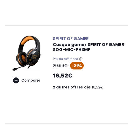
SPIRIT OF GAMER
Casque gamer SPIRIT OF GAMER
SOG-MIC-PH3MP
Prix de référence
oldPrice
20,99€
-21%
16,52€
Comparer
2 autres offres
dès 16,52€