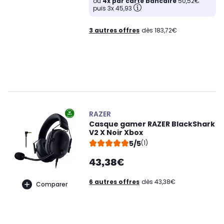
ou
4x par carte bancaire
50,52€
puis 3x 45,93
3 autres offres
dès 183,72€
RAZER
Casque gamer RAZER BlackShark
V2 X Noir Xbox
5/5
(1)
43,38€
6 autres offres
dès 43,38€
Comparer