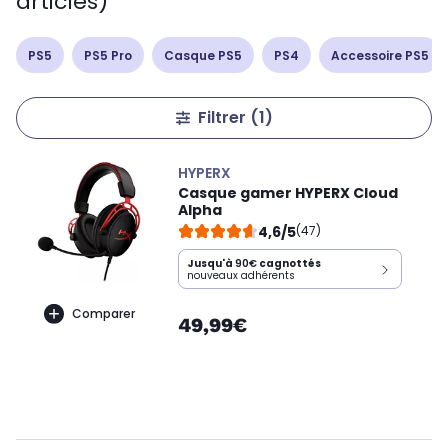
articles)
PS5
PS5 Pro
Casque PS5
PS4
Accessoire PS5
Filtrer
(1)
HYPERX
Casque gamer HYPERX Cloud
Alpha
4,6/5
(47)
Jusqu'à
90€
cagnottés
nouveaux adhérents
Comparer
49,99€