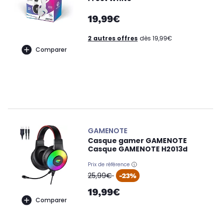
19,99€
2 autres offres
dès 19,99€
Comparer
GAMENOTE
Casque gamer GAMENOTE
Casque GAMENOTE H2013d
Prix de référence
oldPrice
25,99€
-23%
19,99€
Comparer