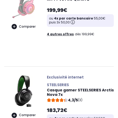
199,99€
ou
4x par carte bancaire
55,00€
puis 3x 50,00
Comparer
4 autres offres
dès 199,99€
Exclusivité internet
STEELSERIES
Casque gamer STEELSERIES Arctis
Nova 7x
4,3/5
(3)
183,72€
Comparer