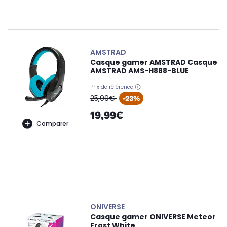
AMSTRAD
Casque gamer AMSTRAD Casque
AMSTRAD AMS-H888-BLUE
Prix de référence
oldPrice
25,99€
-23%
19,99€
Comparer
ONIVERSE
Casque gamer ONIVERSE Meteor
Frost White