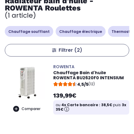
Radiateur bain d'huile -
ROWENTA Roulettes
(1 article)
Chauffage soufflant
Chauffage électrique
Thermostat
Filtrer
(2)
ROWENTA
Chauffage Bain d'huile
ROWENTA BU2620F0 INTENSIUM
4,5/5
(12)
139,99€
ou
4x Carte bancaire : 38,5€
puis
3x
Comparer
35€