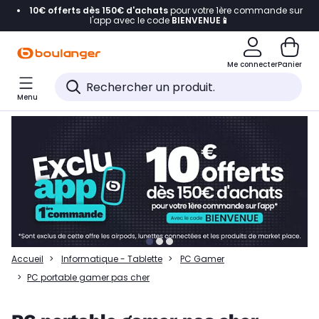
10€ offerts dès 150€ d'achats
pour votre 1ère commande sur
Accéder directement à la navigation
l'app avec le code
BIENVENUE📱
Accéder directement à la liste des produits
Me connecter
Panier
Accéder directement au contenu
Menu
Accéder directement au pied de page
Accéder directement au chatbot
Accueil
Informatique - Tablette
PC Gamer
PC portable gamer pas cher