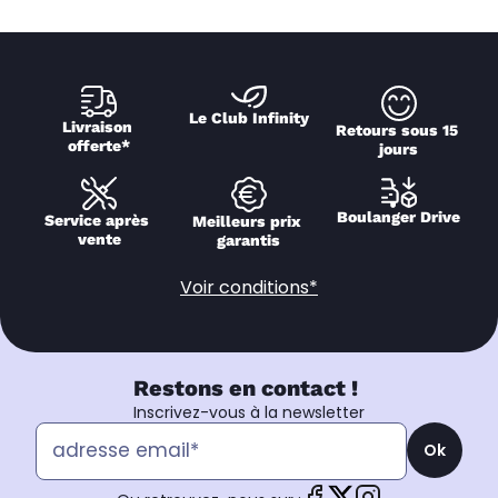
Le Club Infinity
Livraison 
Retours sous 15 
offerte*
jours
Boulanger Drive
Service après 
Meilleurs prix 
vente
garantis
Voir conditions*
Restons en contact !
Inscrivez-vous à la newsletter
Ok