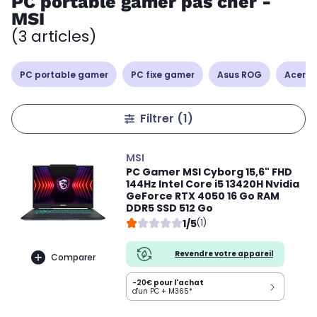
PC portable gamer pas cher -
MSI
(3 articles)
PC portable gamer
PC fixe gamer
Asus ROG
Acer Ni
Filtrer
(1)
MSI
PC Gamer MSI Cyborg 15,6" FHD
144Hz Intel Core i5 13420H Nvidia
GeForce RTX 4050 16 Go RAM
DDR5 SSD 512 Go
1/5
(1)
Revendre votre appareil
Comparer
-20€
pour l'achat
d'un PC + M365*