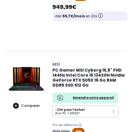
949,99€
dès
55,7€/mois
en 20x
MSI
PC Gamer MSI Cyborg 15,6" FHD
144Hz Intel Core i5 13420H Nvidia
GeForce RTX 5050 16 Go RAM
DDR5 SSD 512 Go
Revendre votre appareil
Comparer
-20€
pour l'achat
d'un PC + M365*
Prix de référence
oldPrice
1199,99€
-8%