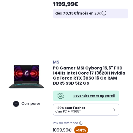
1199,99€
dès
70,35€/mois
en 20x
MSI
PC Gamer MSI Cyborg 15,6" FHD
144Hz Intel Core i7 13620H Nvidia
GeForce RTX 3050 16 Go RAM
DDR5 SSD 512 Go
Revendre votre appareil
Comparer
-20€
pour l'achat
d'un PC + M365*
Prix de référence
oldPrice
1099,99€
-14%