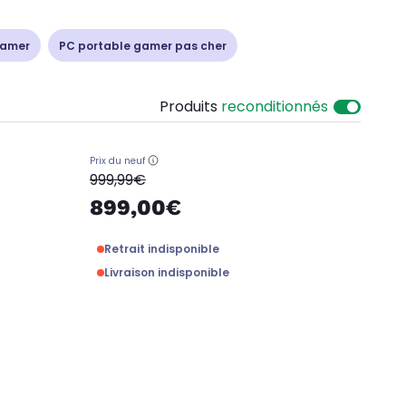
gamer
PC portable gamer pas cher
Produits
reconditionnés
Prix du neuf
oldPrice
999,99€
899,00€
Retrait indisponible
Livraison indisponible