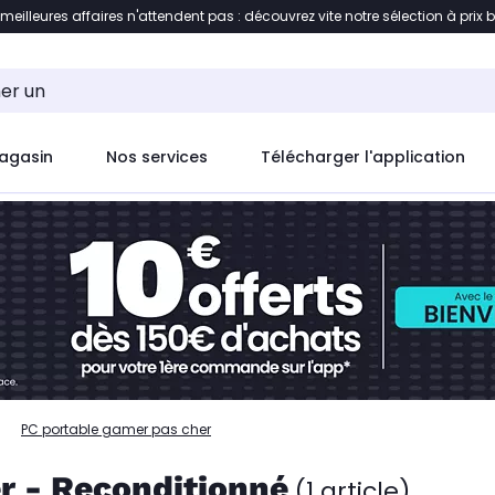
 meilleures affaires n'attendent pas : découvrez vite notre sélection à prix 
ent à la liste des produits
Accéder directement au c
agasin
Nos services
Télécharger l'application
PC portable gamer pas cher
r - Reconditionné
(1 article)