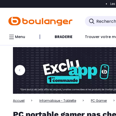
Les
Accéder directement à la navigation
Accéder directem
Accéder directement au chatbot
Menu
BRADERIE
Trouver votre m
Accueil
Informatique - Tablette
PC Gamer
PC portable gamer pas che