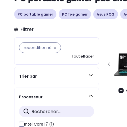
PC portable gamer
PC fixe gamer
Asus ROG
A
Filtrer
reconditionné
Tout effacer
Trier par
Processeur
Intel Core i7 (1)