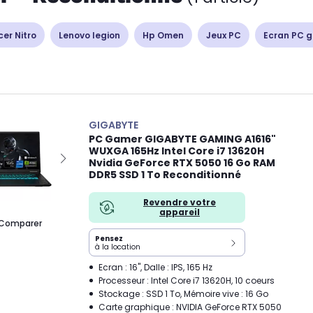
cer Nitro
Lenovo legion
Hp Omen
Jeux PC
Ecran PC 
GIGABYTE
PC Gamer GIGABYTE GAMING A1616"
WUXGA 165Hz Intel Core i7 13620H
Nvidia GeForce RTX 5050 16 Go RAM
DDR5 SSD 1 To Reconditionné
Revendre votre
appareil
Comparer
Pensez
à la location
Ecran : 16", Dalle : IPS, 165 Hz
Processeur : Intel Core i7 13620H, 10 coeurs
Stockage : SSD 1 To, Mémoire vive : 16 Go
Carte graphique : NVIDIA GeForce RTX 5050