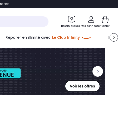
bradés.
ontenu
Accéder directement au pied de page
Besoin d'aide ?
Me connecter
Panier
Réparer en illimité avec
Le Club Infinity
Econ
Me connecter
Nouveau client
Créer mon compte
ou me connecter avec