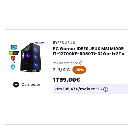
IDEES JEUX
PC Gamer IDEES JEUX MSI M100R
I7-12700KF-5060Ti-32Go-1+2To
Prix de référence
oldPrice
2119,00€
-15%
1799,00€
Comparer
dès
105,47€/mois
en 20x