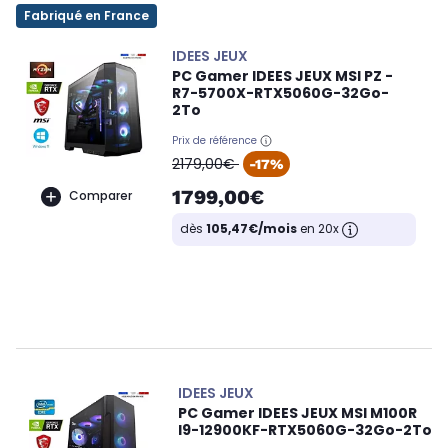
Fabriqué en France
IDEES JEUX
PC Gamer IDEES JEUX MSI PZ -
R7-5700X-RTX5060G-32Go-
2To
Prix de référence
oldPrice
2179,00€
-17%
1799,00€
Comparer
dès
105,47€/mois
en 20x
IDEES JEUX
PC Gamer IDEES JEUX MSI M100R
I9-12900KF-RTX5060G-32Go-2To