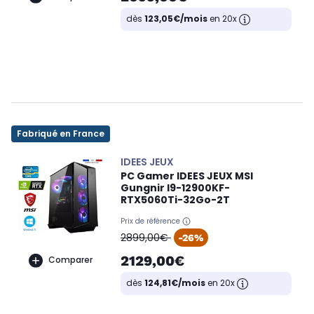
dès
123,05€/mois
en 20x
Fabriqué en France
IDEES JEUX
PC Gamer IDEES JEUX MSI
Gungnir I9-12900KF-
RTX5060Ti-32Go-2T
Prix de référence
oldPrice
2899,00€
-26%
2129,00€
Comparer
dès
124,81€/mois
en 20x