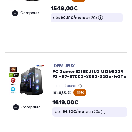
1549,00€
Comparer
dès
90,81€/mois
en 20x
IDEES JEUX
PC Gamer IDEES JEUX MSI M100R
PZ - R7-5700X-3050-32Go-1+2To
Prix de référence
oldPrice
1829,00€
-11%
1619,00€
Comparer
dès
94,92€/mois
en 20x