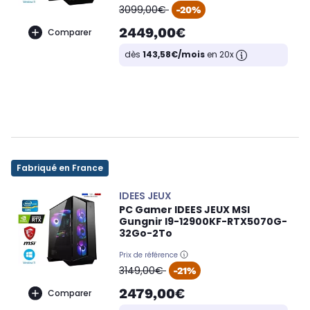
oldPrice
3099,00€
-20%
2449,00€
Comparer
dès
143,58€/mois
en 20x
Fabriqué en France
IDEES JEUX
PC Gamer IDEES JEUX MSI
Gungnir I9-12900KF-RTX5070G-
32Go-2To
Prix de référence
oldPrice
3149,00€
-21%
2479,00€
Comparer