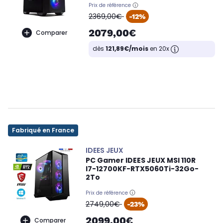
Prix de référence
oldPrice
2369,00€
-12%
2079,00€
Comparer
dès
121,89€/mois
en 20x
Fabriqué en France
IDEES JEUX
PC Gamer IDEES JEUX MSI 110R
I7-12700KF-RTX5060Ti-32Go-
2To
Prix de référence
oldPrice
2749,00€
-23%
2099,00€
Comparer