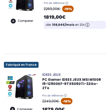
Prix de référence
oldPrice
2269,00€
-19%
1819,00€
Comparer
dès
106,64€/mois
en 20x
Fabriqué en France
IDEES JEUX
PC Gamer IDEES JEUX MSI M100R
I9-12900KF-RTX5060Ti-32Go-
2To
Prix de référence
oldPrice
2249,00€
-16%
1879,00€
Comparer