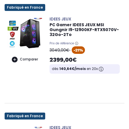
Fabriqué en France
IDEES JEUX
PC Gamer IDEES JEUX MSI
Gungnir I9-12900KF-RTX5070V-
32Go-2To
Prix de référence
oldPrice
3049,00€
-21%
2399,00€
Comparer
dès
140,64€/mois
en 20x
Fabriqué en France
IDEES JEUX