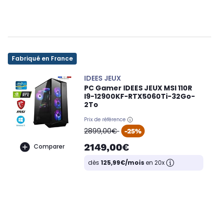
Fabriqué en France
IDEES JEUX
PC Gamer IDEES JEUX MSI 110R
I9-12900KF-RTX5060Ti-32Go-
2To
Prix de référence
oldPrice
2899,00€
-25%
2149,00€
Comparer
dès
125,99€/mois
en 20x