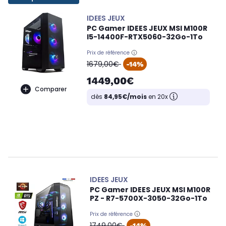
IDEES JEUX
PC Gamer IDEES JEUX MSI M100R
I5-14400F-RTX5060-32Go-1To
Prix de référence
oldPrice
1679,00€
-14%
1449,00€
Comparer
dès
84,95€/mois
en 20x
IDEES JEUX
PC Gamer IDEES JEUX MSI M100R
PZ - R7-5700X-3050-32Go-1To
Prix de référence
oldPrice
1749,00€
-14%