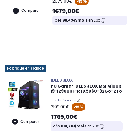
2079,00€
-19%
1679,00€
Comparer
dès
98,43€/mois
en 20x
Fabriqué en France
IDEES JEUX
PC Gamer IDEES JEUX MSI M100R
I9-12900KF-RTX5060-32Go-2To
Prix de référence
oldPrice
2199,00€
-19%
1769,00€
Comparer
dès
103,71€/mois
en 20x