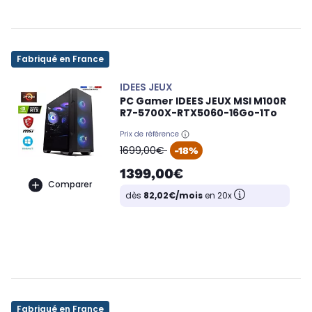
Fabriqué en France
IDEES JEUX
PC Gamer IDEES JEUX MSI M100R
R7-5700X-RTX5060-16Go-1To
Prix de référence
oldPrice
1699,00€
-18%
1399,00€
Comparer
dès
82,02€/mois
en 20x
Fabriqué en France