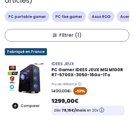
articles)
PC portable gamer
PC fixe gamer
Asus ROG
Acer Ni
Filtrer
(1)
Fabriqué en France
IDEES JEUX
PC Gamer IDEES JEUX MSI M100R
R7-5700X-3050-16Go-1To
Prix de référence
oldPrice
1499,00€
-13%
1299,00€
Comparer
dès
76,15€/mois
en 20x