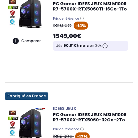
PC Gamer IDEES JEUX MSI M100R
R7-5700X-RTX5060Ti-16Go-1To
Prix de référence
oldPrice
1819,00€
-14%
1549,00€
Comparer
dès
90,81€/mois
en 20x
Fabriqué en France
IDEES JEUX
PC Gamer IDEES JEUX MSI M100R
R7-5700X-RTX5060-32Go-2To
Prix de référence
oldPrice
1869,00€
-17%