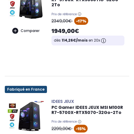
2To
Prix de référence
oldPrice
2349,00€
-17%
1949,00€
Comparer
dès
114,26€/mois
en 20x
Fabriqué en France
IDEES JEUX
PC Gamer IDEES JEUX MSI M100R
R7-5700X-RTX5070-32Go-2To
Prix de référence
oldPrice
2299,00€
-15%