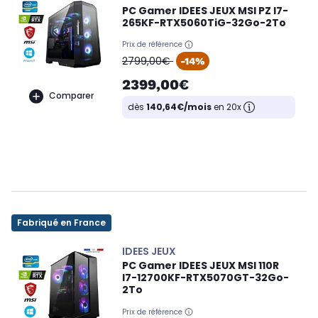
PC Gamer IDEES JEUX MSI PZ I7-
265KF-RTX5060TiG-32Go-2To
Prix de référence
oldPrice
2799,00€
-14%
2399,00€
Comparer
dès
140,64€/mois
en 20x
Fabriqué en France
IDEES JEUX
PC Gamer IDEES JEUX MSI 110R
I7-12700KF-RTX5070GT-32Go-
2To
Prix de référence