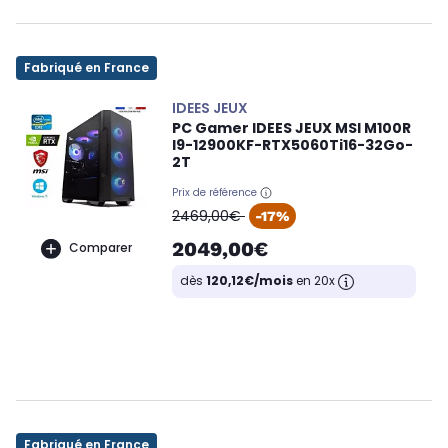
Fabriqué en France
IDEES JEUX
PC Gamer IDEES JEUX MSI M100R
I9-12900KF-RTX5060Ti16-32Go-
2T
Prix de référence
oldPrice
2469,00€
-17%
2049,00€
Comparer
dès
120,12€/mois
en 20x
Fabriqué en France