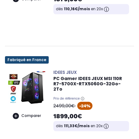
dès
110,16€/mois
en 20x
Fabriqué en France
IDEES JEUX
PC Gamer IDEES JEUX MSI 110R
R7-5700X-RTX5060G-32Go-
2To
Prix de référence
oldPrice
2499,00€
-24%
1899,00€
Comparer
dès
111,33€/mois
en 20x