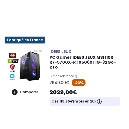
Fabriqué en France
IDEES JEUX
PC Gamer IDEES JEUX MSI 110R
R7-5700X-RTX5060TiG-32Go-
2To
Prix de référence
oldPrice
2649,00€
-23%
2029,00€
Comparer
dès
118,95€/mois
en 20x