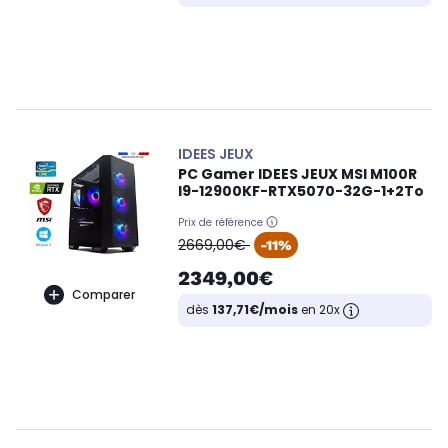
IDEES JEUX
PC Gamer IDEES JEUX MSI M100R
I9-12900KF-RTX5070-32G-1+2To
Prix de référence
oldPrice
2669,00€
-11%
2349,00€
Comparer
dès
137,71€/mois
en 20x