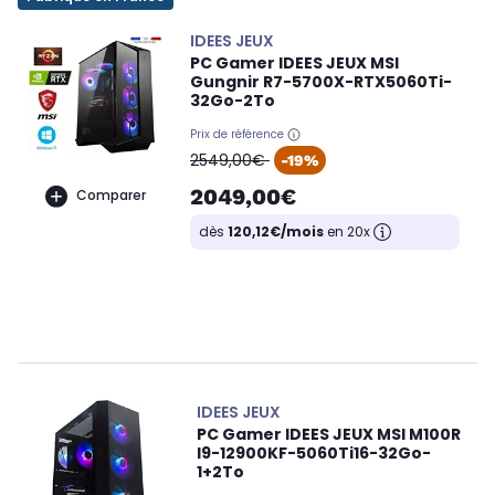
IDEES JEUX
PC Gamer IDEES JEUX MSI
Gungnir R7-5700X-RTX5060Ti-
32Go-2To
Prix de référence
oldPrice
2549,00€
-19%
2049,00€
Comparer
dès
120,12€/mois
en 20x
IDEES JEUX
PC Gamer IDEES JEUX MSI M100R
I9-12900KF-5060Ti16-32Go-
1+2To