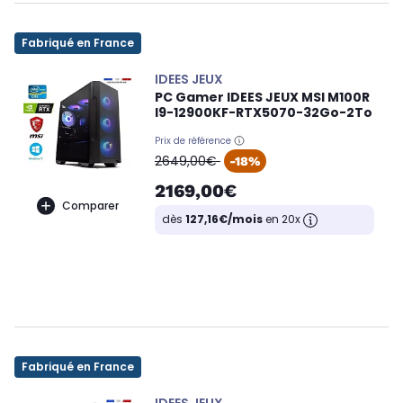
Fabriqué en France
IDEES JEUX
PC Gamer IDEES JEUX MSI M100R
I9-12900KF-RTX5070-32Go-2To
Prix de référence
oldPrice
2649,00€
-18%
2169,00€
Comparer
dès
127,16€/mois
en 20x
Fabriqué en France