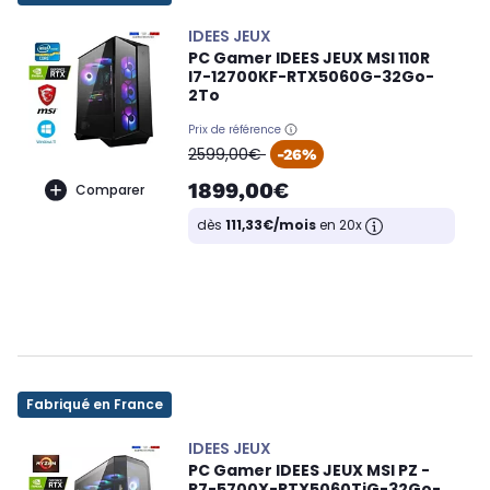
IDEES JEUX
PC Gamer IDEES JEUX MSI 110R
I7-12700KF-RTX5060G-32Go-
2To
Prix de référence
oldPrice
2599,00€
-26%
1899,00€
Comparer
dès
111,33€/mois
en 20x
Fabriqué en France
IDEES JEUX
PC Gamer IDEES JEUX MSI PZ -
R7-5700X-RTX5060TiG-32Go-