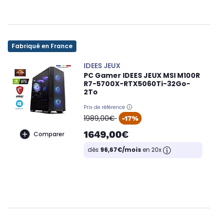
Fabriqué en France
IDEES JEUX
PC Gamer IDEES JEUX MSI M100R
R7-5700X-RTX5060Ti-32Go-
2To
Prix de référence
oldPrice
1989,00€
-17%
1649,00€
Comparer
dès
96,67€/mois
en 20x