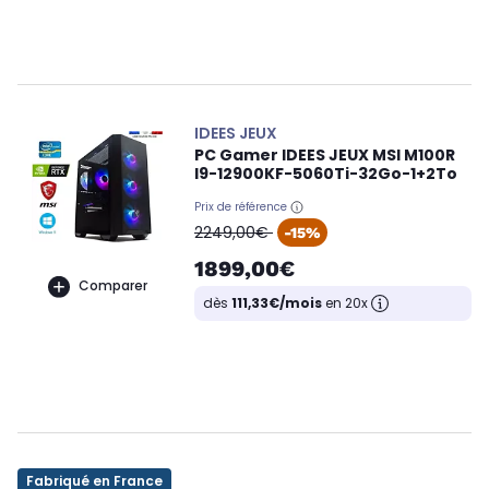
IDEES JEUX
PC Gamer IDEES JEUX MSI M100R
I9-12900KF-5060Ti-32Go-1+2To
Prix de référence
oldPrice
2249,00€
-15%
1899,00€
Comparer
dès
111,33€/mois
en 20x
Fabriqué en France