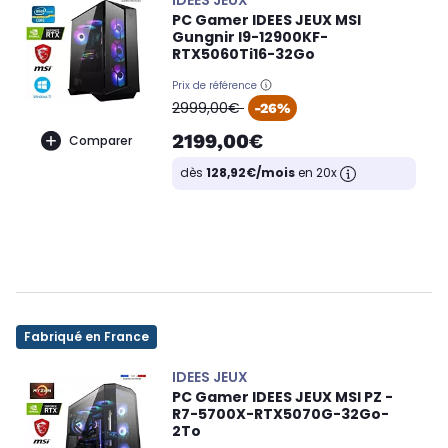
IDEES JEUX
PC Gamer IDEES JEUX MSI
Gungnir I9-12900KF-
RTX5060Ti16-32Go
Prix de référence
oldPrice
2999,00€
-26%
2199,00€
Comparer
dès
128,92€/mois
en 20x
Fabriqué en France
IDEES JEUX
PC Gamer IDEES JEUX MSI PZ -
R7-5700X-RTX5070G-32Go-
2To