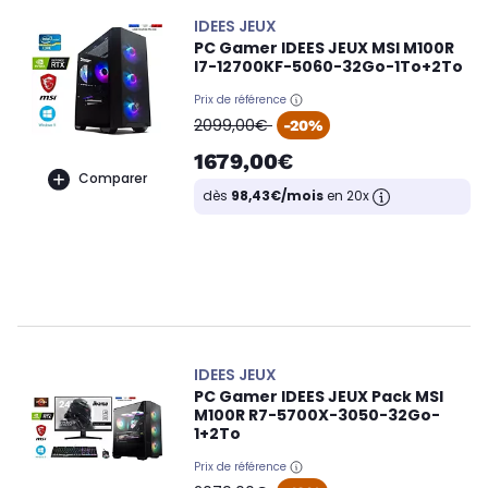
IDEES JEUX
PC Gamer IDEES JEUX MSI M100R
I7-12700KF-5060-32Go-1To+2To
Prix de référence
oldPrice
2099,00€
-20%
1679,00€
Comparer
dès
98,43€/mois
en 20x
IDEES JEUX
PC Gamer IDEES JEUX Pack MSI
M100R R7-5700X-3050-32Go-
1+2To
Prix de référence
oldPrice