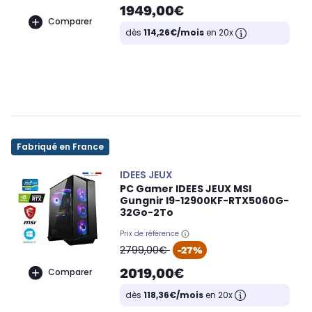
1949,00€
Comparer
dès
114,26€/mois
en 20x
Fabriqué en France
IDEES JEUX
PC Gamer IDEES JEUX MSI
Gungnir I9-12900KF-RTX5060G-
32Go-2To
Prix de référence
oldPrice
2799,00€
-27%
2019,00€
Comparer
dès
118,36€/mois
en 20x