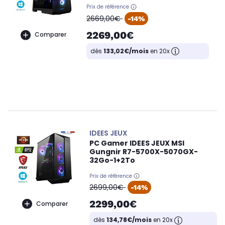
Prix de référence
oldPrice
2669,00€
-14%
2269,00€
Comparer
dès
133,02€/mois
en 20x
IDEES JEUX
PC Gamer IDEES JEUX MSI
Gungnir R7-5700X-5070GX-
32Go-1+2To
Prix de référence
oldPrice
2699,00€
-14%
2299,00€
Comparer
dès
134,78€/mois
en 20x