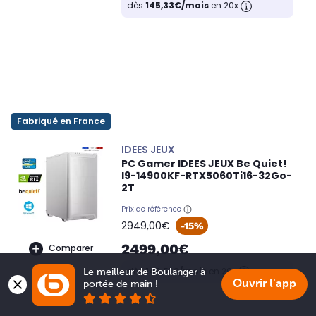
dès
145,33€/mois
en 20x
Fabriqué en France
IDEES JEUX
PC Gamer IDEES JEUX Be Quiet!
I9-14900KF-RTX5060Ti16-32Go-
2T
Prix de référence
oldPrice
2949,00€
-15%
2499,00€
Comparer
dès
146,51€/mois
en 20x
Le meilleur de Boulanger à 
Ouvrir l'app
portée de main !