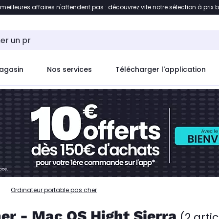
 meilleures affaires n'attendent pas : découvrez vite notre sélection à prix 
ent à la liste des produits
Accéder directement au c
agasin
Nos services
Télécharger l'application
Ordinateur portable pas cher
er - Mac OS Hight Sierra
(2 artic