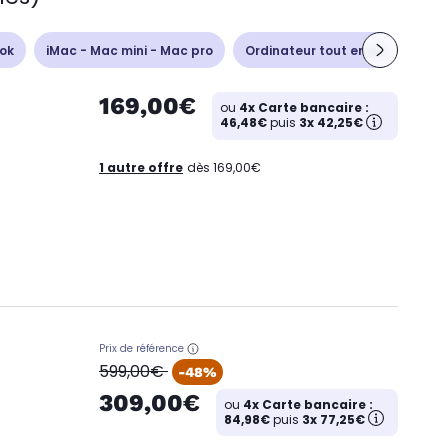
ok
iMac - Mac mini - Mac pro
Ordinateur tout en un
Unit
169,00€
ou
4x Carte bancaire :
46,48€
puis
3x 42,25€
1 autre offre
dès 169,00€
Prix de référence
oldPrice
599,00€
-48%
309,00€
ou
4x Carte bancaire :
84,98€
puis
3x 77,25€