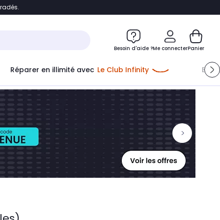
bradés.
ontenu
Accéder directement au pied de page
Besoin d'aide ?
Me connecter
Panier
Réparer en illimité avec
Le Club Infinity
Econ
Me connecter
Nouveau client
Créer mon compte
ou me connecter avec
les)