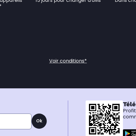
appareils 
15 jours pour changer d'avis
Dans cha
*
Voir conditions*
Télé
Profi
comma
Ok