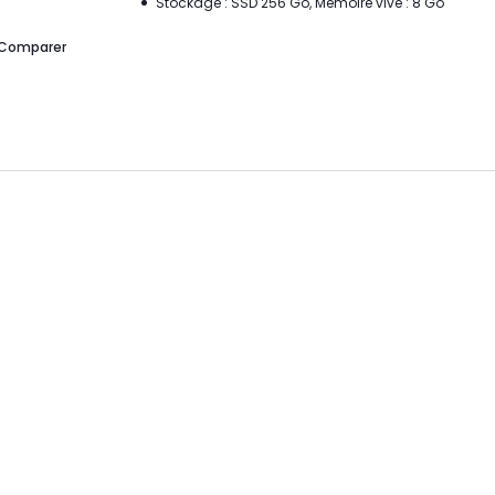
Stockage : SSD 256 Go, Mémoire vive : 8 Go
Comparer