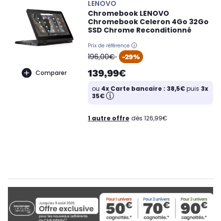
LENOVO
Chromebook LENOVO
Chromebook Celeron 4Go 32Go
SSD Chrome Reconditionné
Prix de référence
oldPrice
196,00€
-29%
139,99€
Comparer
ou
4x Carte bancaire : 38,5€
puis
3x
35€
1 autre offre
dès 126,99€