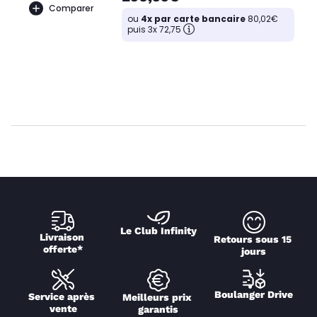
Comparer
ou
4x par carte bancaire
80,02€
puis 3x 72,75
Le Club Infinity
Livraison 
Retours sous 15 
offerte*
jours
Boulanger Drive
Service après 
Meilleurs prix 
vente
garantis