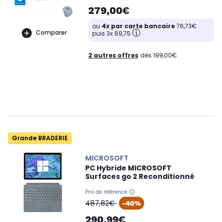
279,00€
ou
4x par carte bancaire
76,73€
Comparer
puis 3x 69,75
2 autres offres
dès 199,00€
Grande BRADERIE
MICROSOFT
PC Hybride MICROSOFT
Surfaces go 2 Reconditionné
Prix de référence
oldPrice
487,82€
-40%
290,99€