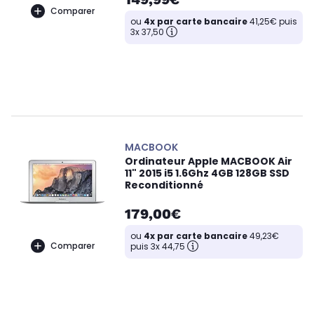
Comparer
ou
4x par carte bancaire
41,25€ puis
3x 37,50
MACBOOK
Ordinateur Apple MACBOOK Air
11" 2015 i5 1.6Ghz 4GB 128GB SSD
Reconditionné
179,00€
ou
4x par carte bancaire
49,23€
Comparer
puis 3x 44,75