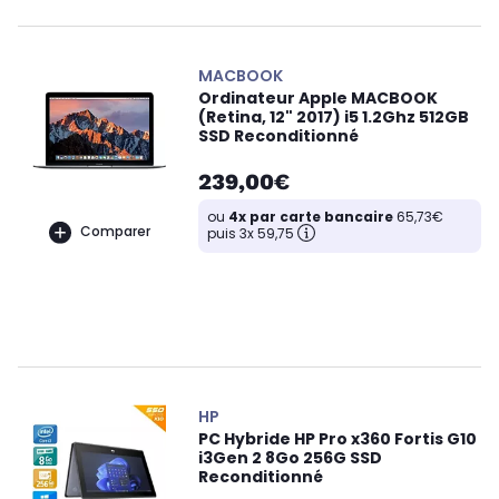
MACBOOK
Ordinateur Apple MACBOOK
(Retina, 12" 2017) i5 1.2Ghz 512GB
SSD Reconditionné
239,00€
ou
4x par carte bancaire
65,73€
Comparer
puis 3x 59,75
HP
PC Hybride HP Pro x360 Fortis G10
i3Gen 2 8Go 256G SSD
Reconditionné