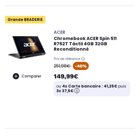
Grande BRADERIE
ACER
Chromebook ACER Spin 511
R752T Táctil 4GB 32GB
Reconditionné
Prix de référence
oldPrice
251,98€
-40%
149,99€
Comparer
ou
4x Carte bancaire : 41,25€
puis
3x 37,5€