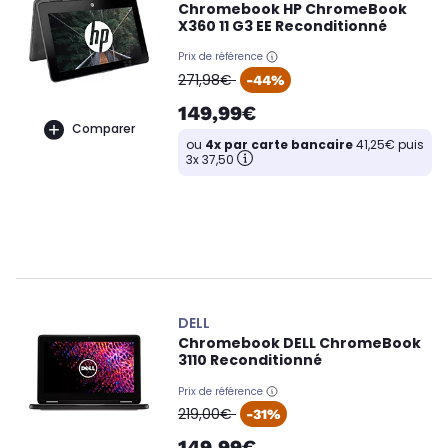
Chromebook HP ChromeBook
X360 11 G3 EE Reconditionné
Prix de référence
oldPrice
271,98€
-44%
149,99€
Comparer
ou
4x par carte bancaire
41,25€ puis
3x 37,50
DELL
Chromebook DELL ChromeBook
3110 Reconditionné
Prix de référence
oldPrice
219,00€
-31%
149,99€