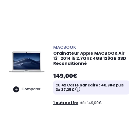
MACBOOK
Ordinateur Apple MACBOOK Air
13" 2014 i5 2.7Ghz 4GB 128GB SSD
Reconditionné
149,00€
ou
4x Carte bancaire : 40,98€
puis
Comparer
3x 37,25€
1 autre offre
dès 149,00€