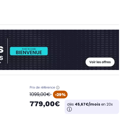
Prix de référence
oldPrice
1099,00€
-29%
779,00€
dès
45,67€/mois
en 20x