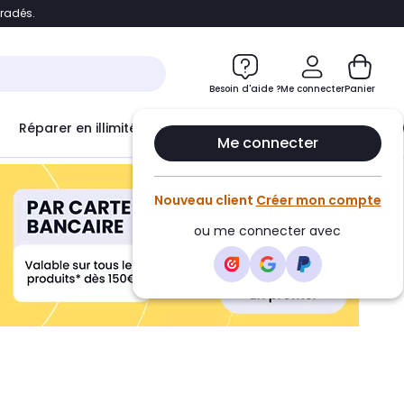
bradés.
ontenu
Accéder directement au pied de page
Besoin d'aide ?
Me connecter
Panier
Réparer en illimité avec
Le Club Infinity
Econ
Me connecter
Nouveau client
Créer mon compte
ou me connecter avec