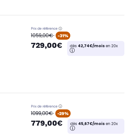
Prix de référence
oldPrice
1059,00€
-31%
729,00€
dès
42,74€/mois
en 20x
Prix de référence
oldPrice
1099,00€
-29%
779,00€
dès
45,67€/mois
en 20x