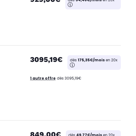
3095,19€
dès
175,35€/mois
en 20x
1 autre offre
dès 3095,19€
849,00€
dès
49,77€/mois
en 20x