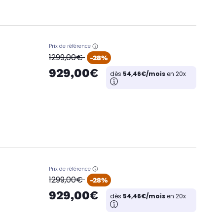
Prix de référence
oldPrice
1299,00€
-28%
929,00€
dès
54,46€/mois
en 20x
Prix de référence
oldPrice
1299,00€
-28%
929,00€
dès
54,46€/mois
en 20x