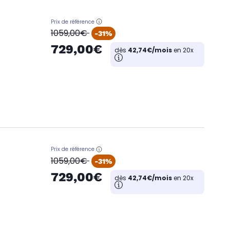
Prix de référence
oldPrice
1059,00€
-31%
729,00€
dès
42,74€/mois
en 20x
Prix de référence
oldPrice
1059,00€
-31%
729,00€
dès
42,74€/mois
en 20x