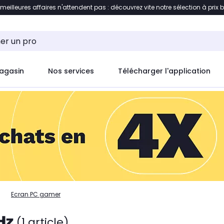
 meilleures affaires n'attendent pas : découvrez vite notre sélection à prix 
ent à la liste des produits
Accéder directement au c
agasin
Nos services
Télécharger l'application
Ecran PC gamer
Hz
(1 article)