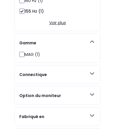
160 Hz (1)
155 Hz (1)
Voir plus
Gamme
MAG (1)
Connectique
Option du moniteur
Fabriqué en