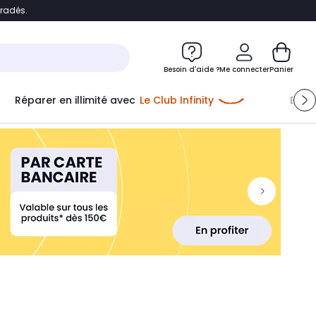
bradés.
ontenu
Accéder directement au pied de page
Besoin d'aide ?
Me connecter
Panier
Réparer en illimité avec
Le Club Infinity
Econ
Me connecter
Nouveau client
Créer mon compte
ou me connecter avec