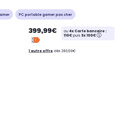
gamer
PC portable gamer pas cher
399,99€
ou
4x Carte bancaire :
110€
puis
3x 100€
1 autre offre
dès 283,59€