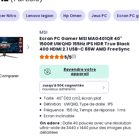
cer Nitro
Lenovo legion
Hp Omen
Jeux PC
Ecran PC 
MSI
Ecran PC Gamer MSI MAG401QR 40"
1500R UWQHD 155Hz IPS HDR True Black
400 HDMI 2.1 USB-C 65W AMD FreeSync
5/5
(1)
Revendre votre
appareil
Comparer
Jusqu'à
90€
cagnottés
nouveaux adhérents
Taille : 40" (102 cm), écran plat
Définition : UWQHD, Type de dalle : IPS
Fréquence : 155 Hz, Temps de réponse : 1 ms
Ecran inclinable
On adore :
Dalle 40 pouces avec une résolution
ultra-wide de 3440 x 1440 pour des images plus
détaillées