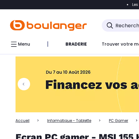
Les
Accéder directement à la navigation
Accéder directem
Accéder directement au chatbot
Menu
BRADERIE
Trouver votre m
Accueil
Informatique - Tablette
PC Gamer
Ecran PC gamer - MSI 155 