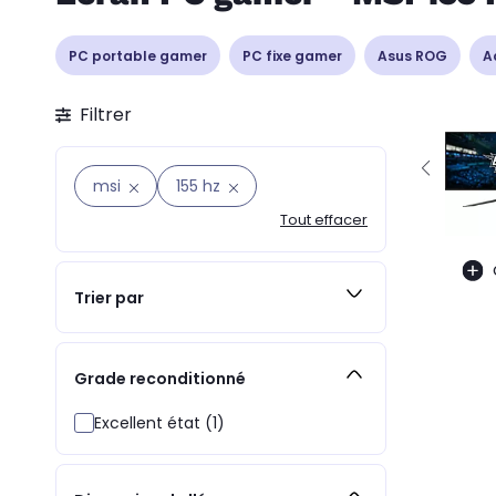
PC portable gamer
PC fixe gamer
Asus ROG
A
Filtrer
msi
155 hz
Tout effacer
Trier par
Grade reconditionné
Excellent état (1)