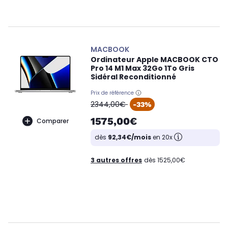
MACBOOK
Ordinateur Apple MACBOOK CTO
Pro 14 M1 Max 32Go 1To Gris
Sidéral Reconditionné
Prix de référence
oldPrice
2344,00€
-33%
1575,00€
Comparer
dès
92,34€/mois
en 20x
3 autres offres
dès 1525,00€