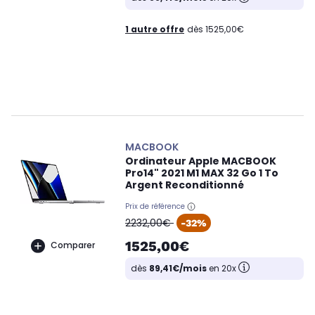
1 autre offre
dès 1525,00€
MACBOOK
Ordinateur Apple MACBOOK
Pro14" 2021 M1 MAX 32 Go 1 To
Argent Reconditionné
Prix de référence
oldPrice
2232,00€
-32%
1525,00€
Comparer
dès
89,41€/mois
en 20x