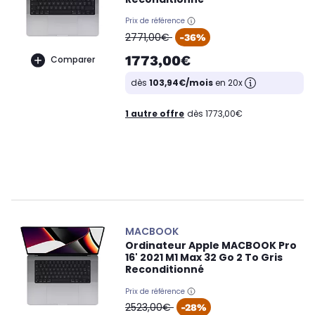
Prix de référence
oldPrice
2771,00€
-36%
1773,00€
Comparer
dès
103,94€/mois
en 20x
1 autre offre
dès 1773,00€
MACBOOK
Ordinateur Apple MACBOOK Pro
16' 2021 M1 Max 32 Go 2 To Gris
Reconditionné
Prix de référence
oldPrice
2523,00€
-28%