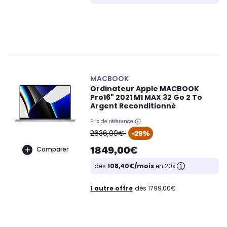
MACBOOK
Ordinateur Apple MACBOOK
Pro16" 2021 M1 MAX 32 Go 2 To
Argent Reconditionné
Prix de référence
oldPrice
2636,00€
-29%
1849,00€
Comparer
dès
108,40€/mois
en 20x
1 autre offre
dès 1799,00€