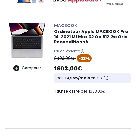
MACBOOK
Ordinateur Apple MACBOOK Pro
14' 2021 M1 Max 32 Go 512 Go Gris
Reconditionné
Prix de référence
oldPrice
2423,00€
-33%
1603,00€
Comparer
dès
93,98€/mois
en 20x
1 autre offre
dès 1603,00€