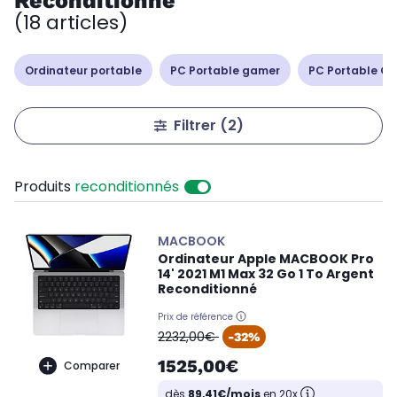
Reconditionné
(18 articles)
Ordinateur portable
PC Portable gamer
PC Portable Cop
Filtrer
(2)
Produits
reconditionnés
MACBOOK
Ordinateur Apple MACBOOK Pro
14' 2021 M1 Max 32 Go 1 To Argent
Reconditionné
Prix de référence
oldPrice
2232,00€
-32%
1525,00€
Comparer
dès
89,41€/mois
en 20x