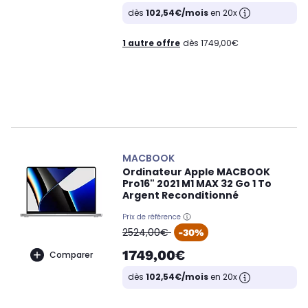
dès
102,54€/mois
en 20x
1 autre offre
dès 1749,00€
MACBOOK
Ordinateur Apple MACBOOK
Pro16" 2021 M1 MAX 32 Go 1 To
Argent Reconditionné
Prix de référence
oldPrice
2524,00€
-30%
1749,00€
Comparer
dès
102,54€/mois
en 20x