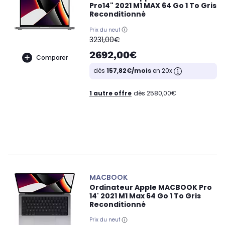
Pro14" 2021 M1 MAX 64 Go 1 To Gris
Reconditionné
Prix du neuf
oldPrice
3231,00€
2692,00€
Comparer
dès
157,82€/mois
en 20x
1 autre offre
dès 2580,00€
MACBOOK
Ordinateur Apple MACBOOK Pro
14' 2021 M1 Max 64 Go 1 To Gris
Reconditionné
Prix du neuf