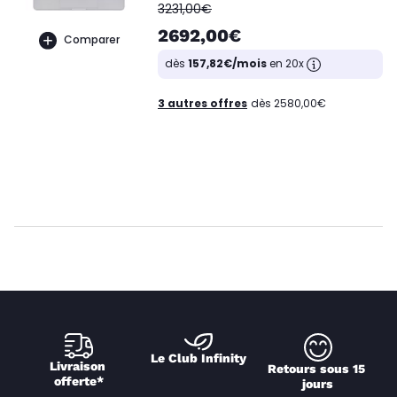
oldPrice
3231,00€
2692,00€
Comparer
dès
157,82€/mois
en 20x
3 autres offres
dès 2580,00€
Le Club Infinity
Livraison 
Retours sous 15 
offerte*
jours