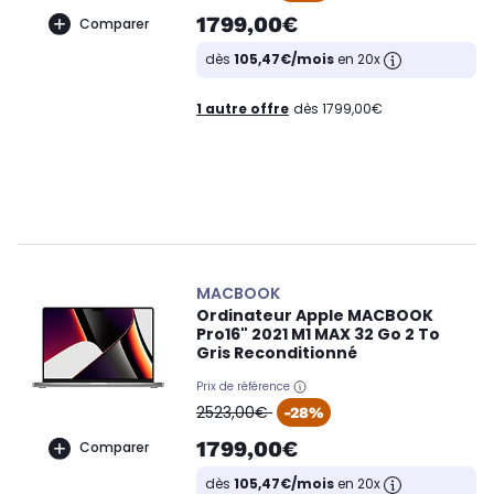
1799,00€
Comparer
dès
105,47€/mois
en 20x
1 autre offre
dès 1799,00€
MACBOOK
Ordinateur Apple MACBOOK
Pro16" 2021 M1 MAX 32 Go 2 To
Gris Reconditionné
Prix de référence
oldPrice
2523,00€
-28%
1799,00€
Comparer
dès
105,47€/mois
en 20x