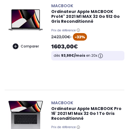
MACBOOK
Ordinateur Apple MACBOOK
Pro14" 2021 M1 MAX 32 Go 512 Go
Gris Reconditionné
Prix de référence
oldPrice
2423,00€
-33%
1603,00€
Comparer
dès
93,98€/mois
en 20x
MACBOOK
Ordinateur Apple MACBOOK Pro
16' 2021 M1 Max 32 Go 1 To Gris
Reconditionné
Prix de référence