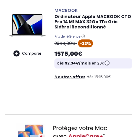
MACBOOK
Ordinateur Apple MACBOOK CTO
Pro 14 M1 MAX 32Go 1To Gris
Sidéral Reconditionné
Prix de référence
oldPrice
2344,00€
-33%
1575,00€
Comparer
dès
92,34€/mois
en 20x
3 autres offres
dès 1525,00€