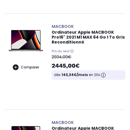
MACBOOK
Ordinateur Apple MACBOOK
Pro16" 2021 M1 MAX 64 Go 1 To Gris
Reconditionné
Prix du neuf
oldPrice
2934,00€
2445,00€
Comparer
dès
143,34€/mois
en 20x
MACBOOK
Ordinateur Apple MACBOOK