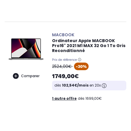
MACBOOK
Ordinateur Apple MACBOOK
Pro16" 2021 M1 MAX 32 Go 1 To Gris
Reconditionné
Prix de référence
oldPrice
2524,00€
-30%
1749,00€
Comparer
dès
102,54€/mois
en 20x
1 autre offre
dès 1699,00€