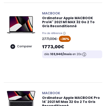
MACBOOK
Ordinateur Apple MACBOOK
Pro14" 2021 M1 MAX 32 Go 2 To
Gris Reconditionné
Prix de référence
oldPrice
2771,00€
-36%
1773,00€
Comparer
dès
103,94€/mois
en 20x
MACBOOK
Ordinateur Apple MACBOOK Pro
14' 2021 M1 Max 32 Go 2 To Gris
Reconditionné