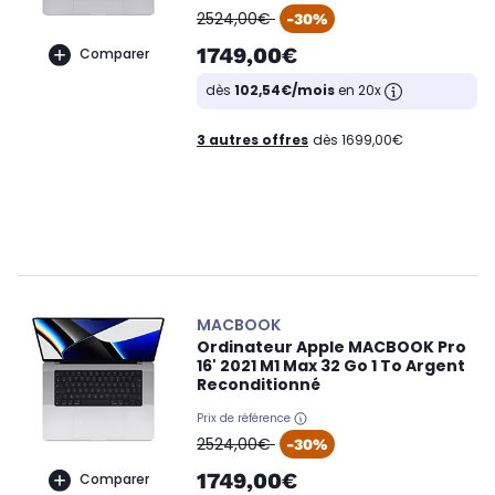
oldPrice
2524,00€
-30%
1749,00€
Comparer
dès
102,54€/mois
en 20x
3 autres offres
dès 1699,00€
MACBOOK
Ordinateur Apple MACBOOK Pro
16' 2021 M1 Max 32 Go 1 To Argent
Reconditionné
Prix de référence
oldPrice
2524,00€
-30%
1749,00€
Comparer