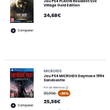
Jeu PS4 PLAION Resident Evil
Village Gold Edition
24,68€
Comparer
MICROIDS
Jeu PS4 MICROIDS Daymare 1994
Sandcastle
Prix de référence
oldPrice
39,99€
-36%
25,56€
Comparer