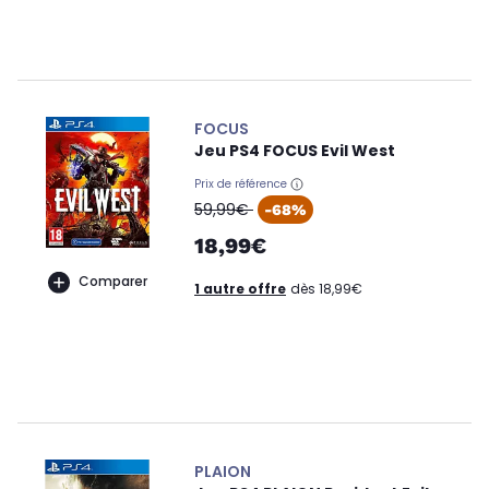
FOCUS
Jeu PS4 FOCUS Evil West
Prix de référence
oldPrice
59,99€
-68%
18,99€
Comparer
1 autre offre
dès 18,99€
PLAION