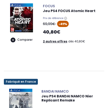
FOCUS
Jeu PS4 FOCUS Atomic Heart
Prix de référence
oldPrice
69,99€
-41%
40,80€
Comparer
2 autres offres
dès 40,80€
Fabriqué en France
BANDAI NAMCO
Jeu PS4 BANDAI NAMCO Nier
Replicant Remake