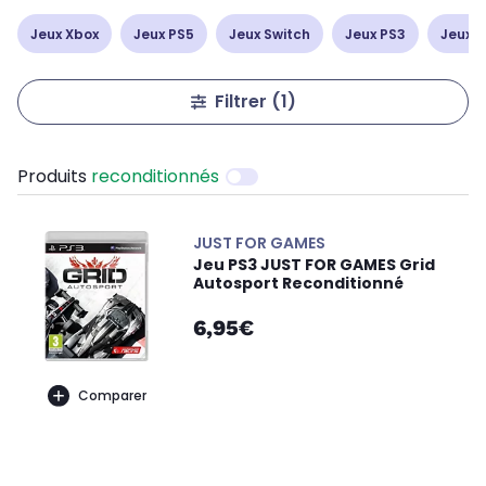
Jeux Xbox
Jeux PS5
Jeux Switch
Jeux PS3
Jeux 3
Filtrer
(1)
Produits
reconditionnés
JUST FOR GAMES
Jeu PS3 JUST FOR GAMES Grid
Autosport Reconditionné
6,95€
Comparer