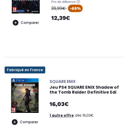
Prix de référence
oldPrice
39,99€
-69%
12,39€
Comparer
Fabriqué en France
SQUARE ENIX
Jeu PS4 SQUARE ENIX Shadow of
the Tomb Raider Definitive Edi
16,03€
1 autre offre
dès 16,03€
Comparer