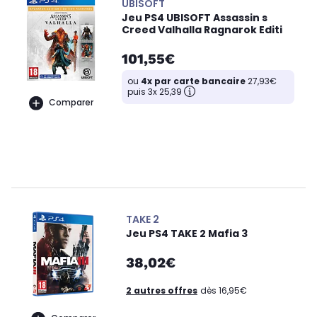
UBISOFT
Jeu PS4 UBISOFT Assassin s
Creed Valhalla Ragnarok Editi
101,55€
ou
4x par carte bancaire
27,93€
puis 3x 25,39
Comparer
TAKE 2
Jeu PS4 TAKE 2 Mafia 3
38,02€
2 autres offres
dès 16,95€