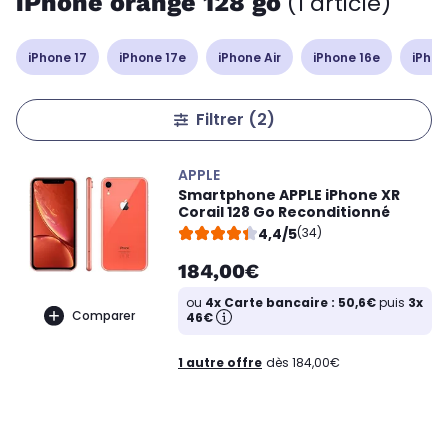
iPhone orange 128 go
(1 article)
iPhone 17
iPhone 17e
iPhone Air
iPhone 16e
iPhon
Filtrer
(2)
APPLE
Smartphone APPLE iPhone XR
Corail 128 Go Reconditionné
4,4/5
(34)
184,00€
ou
4x Carte bancaire : 50,6€
puis
3x
Comparer
46€
1 autre offre
dès 184,00€