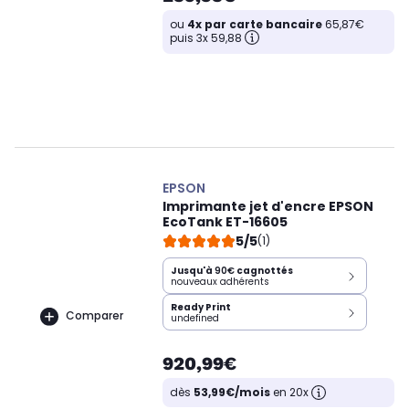
ou
4x par carte bancaire
65,87€
puis 3x 59,88
EPSON
Imprimante jet d'encre EPSON
EcoTank ET-16605
5/5
(1)
Jusqu'à
90€
cagnottés
nouveaux adhérents
Ready Print
Comparer
undefined
920,99€
dès
53,99€/mois
en 20x