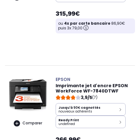
315,99€
ou
4x par carte bancaire
86,90€
puis 3x 79,00
EPSON
Imprimante jet d'encre EPSON
WorkForce WF-7840DTWF
3,9/5
(7)
Jusqu'à
90€
cagnottés
nouveaux adhérents
Ready Print
Comparer
undefined
266,99€