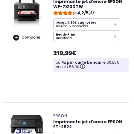
Imprimante jet d'encre EPSON
WF-7310DTW
4,2/5
(4)
Jusqu'à
90€
cagnottés
nouveaux adhérents
Ready Print
Comparer
undefined
219,99€
ou
4x par carte bancaire
60,50€
puis 3x 55,00
EPSON
Imprimante jet d'encre EPSON
ET-2922