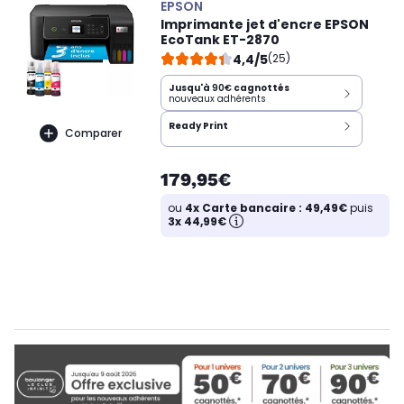
EPSON
Imprimante jet d'encre EPSON
EcoTank ET-2870
4,4/5
(25)
Jusqu'à
90€
cagnottés
nouveaux adhérents
Ready Print
Comparer
179,95€
ou
4x Carte bancaire : 49,49€
puis
3x 44,99€