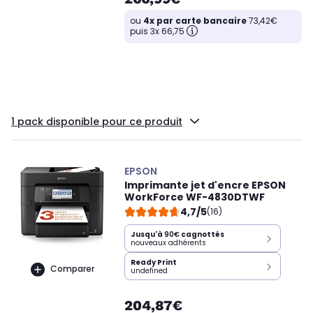
ou
4x par carte bancaire
73,42€
puis 3x 66,75
1 pack disponible pour ce produit
EPSON
Imprimante jet d'encre EPSON
WorkForce WF-4830DTWF
4,7/5
(16)
Jusqu'à
90€
cagnottés
nouveaux adhérents
Ready Print
Comparer
undefined
204,87€