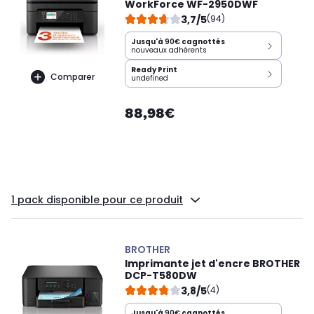
WorkForce WF-2950DWF
3,7/5
(94)
Jusqu'à
90€
cagnottés
nouveaux adhérents
Ready Print
Comparer
undefined
88,98€
1 pack disponible pour ce produit
BROTHER
Imprimante jet d'encre BROTHER
DCP-T580DW
3,8/5
(4)
Jusqu'à
90€
cagnottés