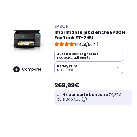
EPSON
Imprimante jet d'encre EPSON
EcoTank ET-2951
4,3/5
(29)
Jusqu'à
90€
cagnottés
nouveaux adhérents
Ready Print
Comparer
undefined
269,99€
ou
4x par carte bancaire
74,25€
puis 3x 67,50