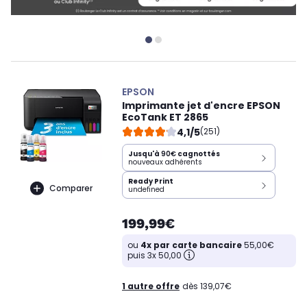
EPSON
Imprimante jet d'encre EPSON
EcoTank ET 2865
4,1/5
(251)
Jusqu'à
90€
cagnottés
nouveaux adhérents
Ready Print
Comparer
undefined
199,99€
ou
4x par carte bancaire
55,00€
puis 3x 50,00
1 autre offre
dès 139,07€