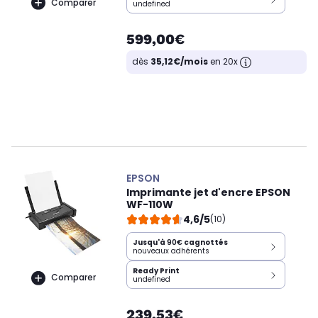
Comparer
undefined
599,00€
dès
35,12€/mois
en 20x
EPSON
Imprimante jet d'encre EPSON
WF-110W
4,6/5
(10)
Jusqu'à
90€
cagnottés
nouveaux adhérents
Ready Print
Comparer
undefined
239,53€