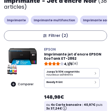
Imprimante - Jet d'encre Noir
(38
articles)
Imprimante
Imprimante multifonction
Imprimante sans
Filtrer
(2)
EPSON
Imprimante jet d'encre EPSON
EcoTank ET-2862
4,1/5
(14)
Jusqu'à
90€
cagnottés
nouveaux adhérents
Ready Print
Comparer
148,98€
ou
4x Carte bancaire : 40,97€
puis
3x 37,24€