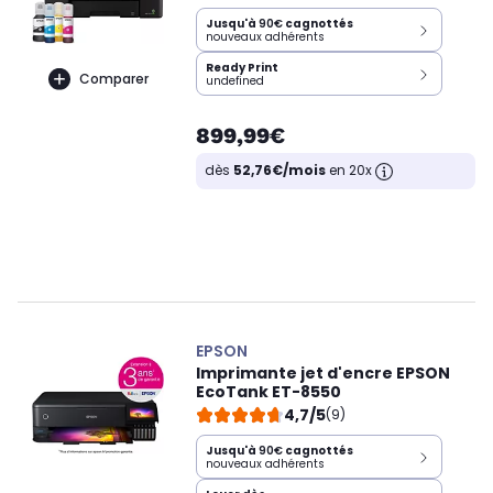
Jusqu'à
90€
cagnottés
nouveaux adhérents
Ready Print
Comparer
undefined
899,99€
dès
52,76€/mois
en 20x
EPSON
Imprimante jet d'encre EPSON
EcoTank ET-8550
4,7/5
(9)
Jusqu'à
90€
cagnottés
nouveaux adhérents