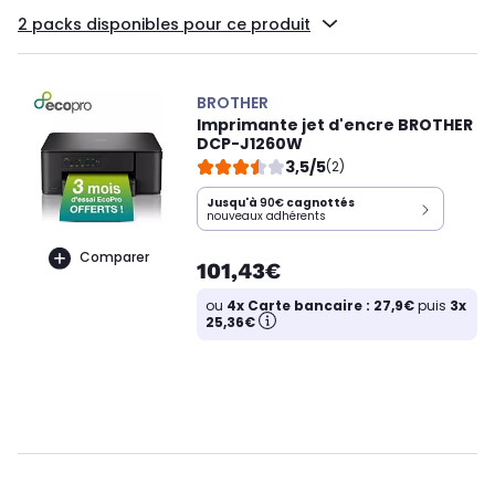
2 packs disponibles pour ce produit
BROTHER
Imprimante jet d'encre BROTHER
DCP-J1260W
3,5/5
(2)
Jusqu'à
90€
cagnottés
nouveaux adhérents
Comparer
101,43€
ou
4x Carte bancaire : 27,9€
puis
3x
25,36€