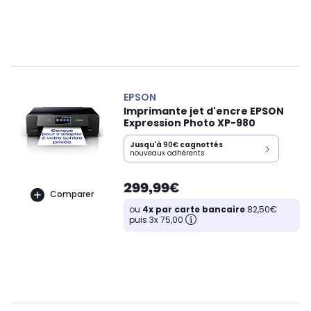
EPSON
Imprimante jet d'encre EPSON
Expression Photo XP-980
Jusqu'à
90€
cagnottés
nouveaux adhérents
299,99€
Comparer
ou
4x par carte bancaire
82,50€
puis 3x 75,00