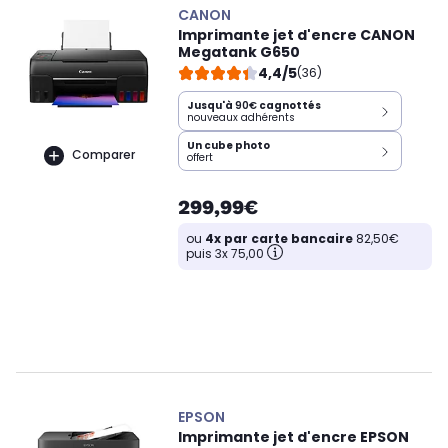
CANON
Imprimante jet d'encre CANON
Megatank G650
4,4/5
(36)
Jusqu'à
90€
cagnottés
nouveaux adhérents
Un cube photo
Comparer
offert
299,99€
ou
4x par carte bancaire
82,50€
puis 3x 75,00
EPSON
Imprimante jet d'encre EPSON