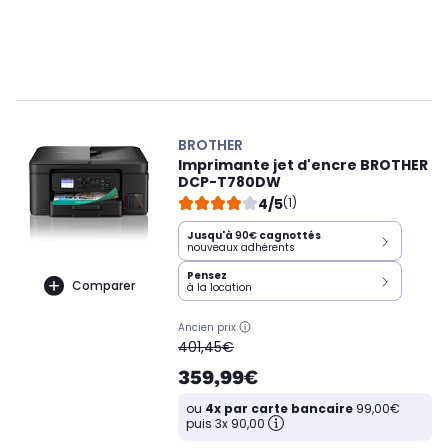
BROTHER
Imprimante jet d'encre BROTHER
DCP-T780DW
4/5
(1)
Jusqu'à
90€
cagnottés
nouveaux adhérents
Pensez
Comparer
à la location
Ancien prix
oldPrice
401,45€
359,99€
ou
4x par carte bancaire
99,00€
puis 3x 90,00