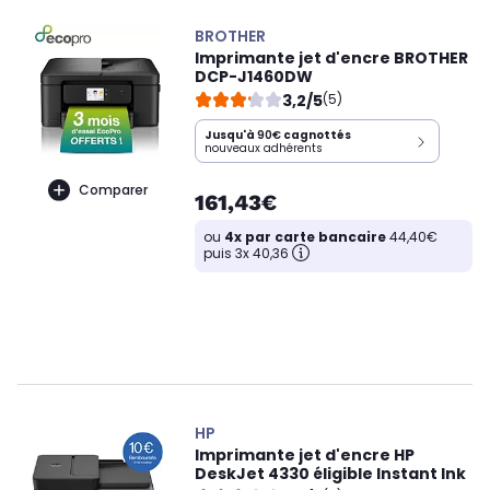
BROTHER
Imprimante jet d'encre BROTHER
DCP-J1460DW
3,2/5
(5)
Jusqu'à
90€
cagnottés
nouveaux adhérents
Comparer
161,43€
ou
4x par carte bancaire
44,40€
puis 3x 40,36
HP
Imprimante jet d'encre HP
DeskJet 4330 éligible Instant Ink