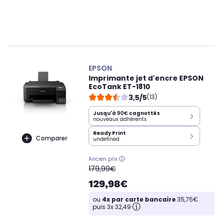
EPSON
Imprimante jet d'encre EPSON
EcoTank ET-1810
3,5/5
(13)
Jusqu'à
90€
cagnottés
nouveaux adhérents
Ready Print
Comparer
undefined
Ancien prix
oldPrice
179,99€
129,98€
ou
4x par carte bancaire
35,75€
puis 3x 32,49