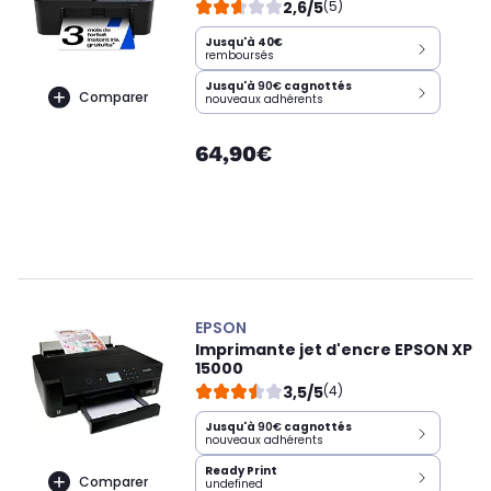
2,6/5
(5)
Jusqu'à 40€
remboursés
Jusqu'à
90€
cagnottés
Comparer
nouveaux adhérents
64,90€
EPSON
Imprimante jet d'encre EPSON XP
15000
3,5/5
(4)
Jusqu'à
90€
cagnottés
nouveaux adhérents
Ready Print
Comparer
undefined