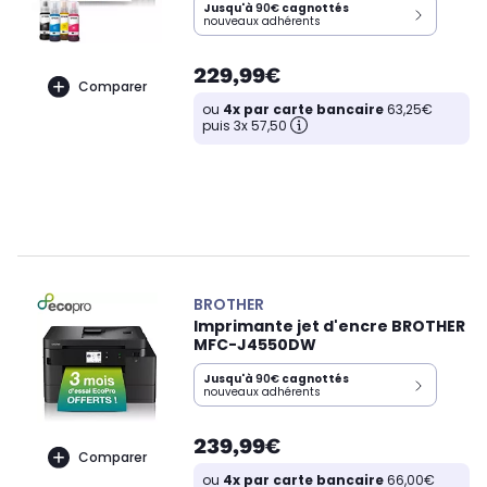
Jusqu'à
90€
cagnottés
nouveaux adhérents
229,99€
Comparer
ou
4x par carte bancaire
63,25€
puis 3x 57,50
BROTHER
Imprimante jet d'encre BROTHER
MFC-J4550DW
Jusqu'à
90€
cagnottés
nouveaux adhérents
239,99€
Comparer
ou
4x par carte bancaire
66,00€