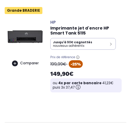
Grande BRADERIE
HP
Imprimante jet d'encre HP
Smart Tank 5115
Jusqu'à
90€
cagnottés
nouveaux adhérents
Prix de référence
oldPrice
Comparer
199,99€
-25%
149,90€
ou
4x par carte bancaire
41,23€
puis 3x 37,47