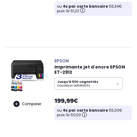
ou
4x par carte bancaire
56,34€
puis 3x 51,22
EPSON
Imprimante jet d'encre EPSON
ET-2912
Jusqu'à
90€
cagnottés
nouveaux adhérents
199,99€
Comparer
ou
4x par carte bancaire
55,00€
puis 3x 50,00