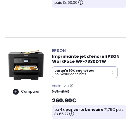
puis 3x 60,00
EPSON
Imprimante jet d'encre EPSON
WorkFoce WF-7830DTW
Jusqu'à
90€
cagnottés
nouveaux adhérents
Ancien prix
oldPrice
279,99€
Comparer
260,90€
ou
4x par carte bancaire
71,75€ puis
3x 65,22