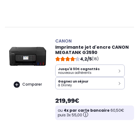
CANON
Imprimante jet d'encre CANON
MEGATANK G3590
4,2/5
(16)
Jusqu'à
90€
cagnottés
nouveaux adhérents
Gagnez un séjour
Comparer
à Disney
219,99€
ou
4x par carte bancaire
60,50€
puis 3x 55,00