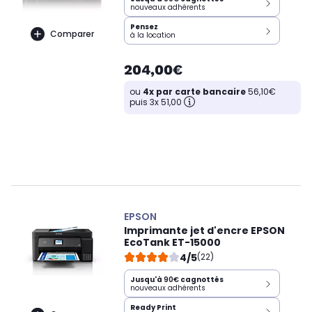
nouveaux adhérents
Pensez
Comparer
à la location
204,00€
ou
4x par carte bancaire
56,10€
puis 3x 51,00
EPSON
Imprimante jet d'encre EPSON
EcoTank ET-15000
4/5
(22)
Jusqu'à
90€
cagnottés
nouveaux adhérents
Ready Print