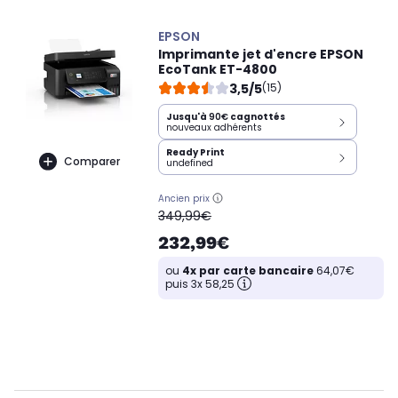
EPSON
Imprimante jet d'encre EPSON
EcoTank ET-4800
3,5/5
(15)
Jusqu'à
90€
cagnottés
nouveaux adhérents
Ready Print
Comparer
undefined
Ancien prix
oldPrice
349,99€
232,99€
ou
4x par carte bancaire
64,07€
puis 3x 58,25