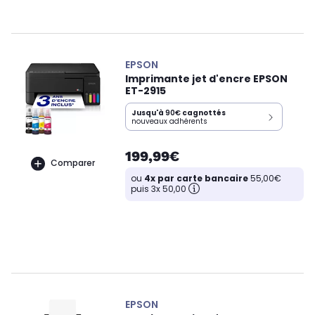
EPSON
Imprimante jet d'encre EPSON
ET-2915
Jusqu'à
90€
cagnottés
nouveaux adhérents
199,99€
Comparer
ou
4x par carte bancaire
55,00€
puis 3x 50,00
EPSON