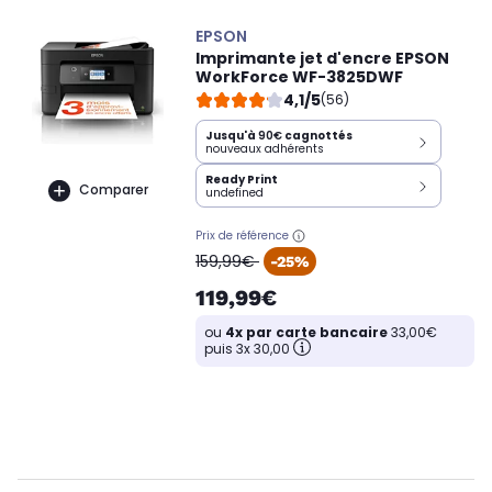
EPSON
Imprimante jet d'encre EPSON
WorkForce WF-3825DWF
4,1/5
(56)
Jusqu'à
90€
cagnottés
nouveaux adhérents
Ready Print
Comparer
undefined
Prix de référence
oldPrice
159,99€
-25%
119,99€
ou
4x par carte bancaire
33,00€
puis 3x 30,00