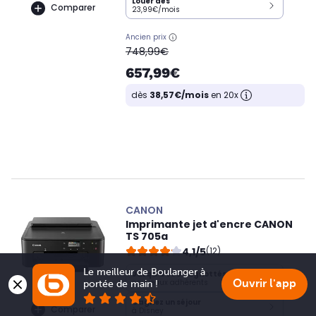
Louer dès
Comparer
23,99€/mois
Ancien prix
oldPrice
748,99€
657,99€
dès
38,57€/mois
en 20x
CANON
Imprimante jet d'encre CANON
TS 705a
4,1/5
(12)
Le meilleur de Boulanger à 
Jusqu'à
90€
cagnottés
nouveaux adhérents
Ouvrir l'app
portée de main !
Gagnez un séjour
Comparer
à Disney