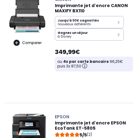
Imprimante jet d'encre CANON
MAXIFY BX110
Jusqu'à
90€
cagnottés
nouveaux adhérents
Gagnez un séjour
à Disney
Comparer
349,99€
ou
4x par carte bancaire
96,25€
puis 3x 87,50
EPSON
Imprimante jet d'encre EPSON
EcoTank ET-5805
5/5
(2)