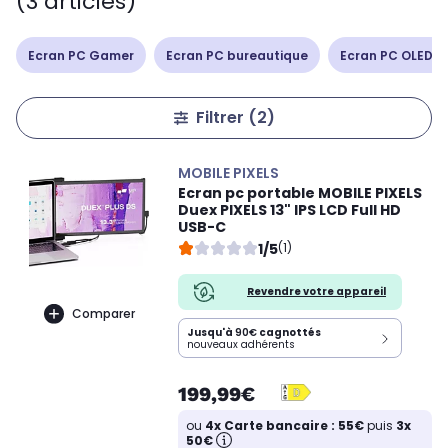
(3 articles)
Ecran PC Gamer
Ecran PC bureautique
Ecran PC OLED /
Filtrer
(2)
MOBILE PIXELS
Ecran pc portable MOBILE PIXELS
Duex PIXELS 13" IPS LCD Full HD
USB-C
1/5
(1)
Revendre votre appareil
Comparer
Jusqu'à
90€
cagnottés
nouveaux adhérents
199,99€
ou
4x Carte bancaire : 55€
puis
3x
50€