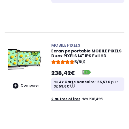
MOBILE PIXELS
Ecran pc portable MOBILE PIXELS
Duex PIXELS 14" IPS Full HD
5/5
(1)
238,42€
ou
4x Carte bancaire : 65,57€
puis
Comparer
3x 59,6€
2 autres offres
dès 238,42€