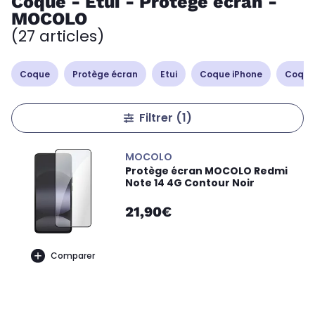
Coque - Etui - Protège écran -
MOCOLO
(27 articles)
Coque
Protège écran
Etui
Coque iPhone
Coque
Filtrer
(1)
MOCOLO
Protège écran MOCOLO Redmi
Note 14 4G Contour Noir
21,90€
Comparer