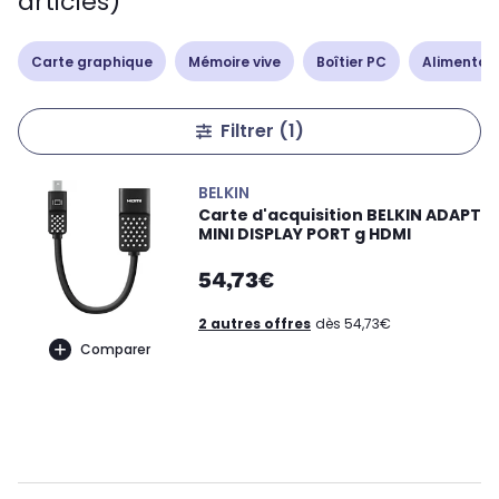
articles)
Carte graphique
Mémoire vive
Boîtier PC
Alimentat
Filtrer
(1)
BELKIN
Carte d'acquisition BELKIN ADAPT
MINI DISPLAY PORT g HDMI
54,73€
2 autres offres
dès 54,73€
Comparer