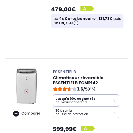
479,00€
ou
4x Carte bancaire : 131,73€
puis
3x 119,75€
ESSENTIELB
Climatiseur réversible
ESSENTIELB ECMR142
3,6/5
(86)
Jusqu'à
90€
cagnottés
nouveaux adhérents
30%
sur la
Comparer
housse de protection
599,99€