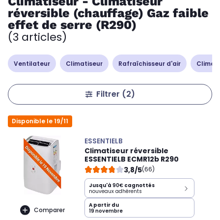
Climatiseur - Climatiseur
réversible (chauffage) Gaz faible
effet de serre (R290)
(3 articles)
Ventilateur
Climatiseur
Rafraîchisseur d'air
Climati
Filtrer
(2)
Disponible le 19/11
ESSENTIELB
Climatiseur réversible
ESSENTIELB ECMR12b R290
3,8/5
(66)
Jusqu'à
90€
cagnottés
nouveaux adhérents
A partir du
Comparer
19 novembre