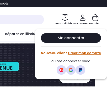
bradés.
ontenu
Accéder directement au pied de page
Besoin d'aide ?
Me connecter
Panier
Réparer en illimité avec
Le Club Infinity
Econ
Me connecter
Nouveau client
Créer mon compte
ou me connecter avec