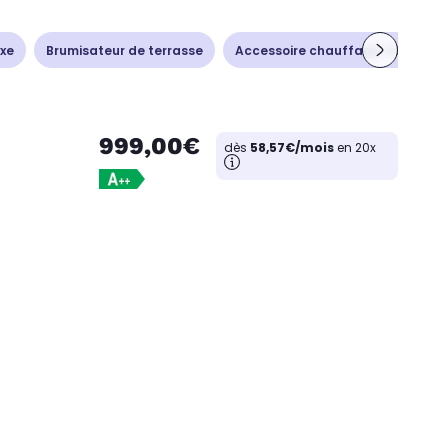
ixe
Brumisateur de terrasse
Accessoire chauffage-climatisa
999,00€
dès
58,57€/mois
en 20x