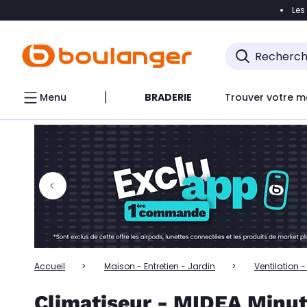
Les
Accéder directement à la navigation
Accéder directem
Accéder directement au chatbot
Menu
BRADERIE
Trouver votre m
Accueil
Maison - Entretien - Jardin
Ventilation 
Climatiseur - MIDEA Minut