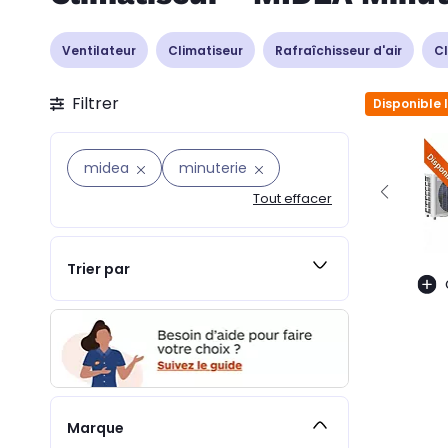
Ventilateur
Climatiseur
Rafraîchisseur d'air
Cl
Filtrer
Disponible 
midea
minuterie
Tout effacer
Trier par
Marque