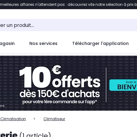
 meilleures affaires n'attendent pas : découvrez vite notre sélection à prix 
ent à la liste des produits
Accéder directement au c
agasin
Nos services
Télécharger l'application
- Climatisation
Climatiseur
erie
(1 article)