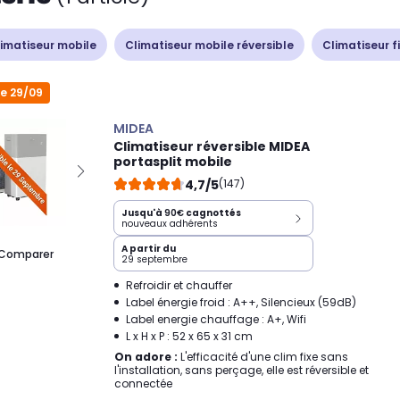
imatiseur mobile
Climatiseur mobile réversible
Climatiseur f
le 29/09
MIDEA
Climatiseur réversible MIDEA
portasplit mobile
4,7/5
(147)
Jusqu'à
90€
cagnottés
nouveaux adhérents
A partir du
Comparer
29 septembre
Refroidir et chauffer
Label énergie froid : A++, Silencieux (59dB)
Label energie chauffage : A+, Wifi
L x H x P : 52 x 65 x 31 cm
On adore :
L'efficacité d'une clim fixe sans
l'installation, sans perçage, elle est réversible et
connectée