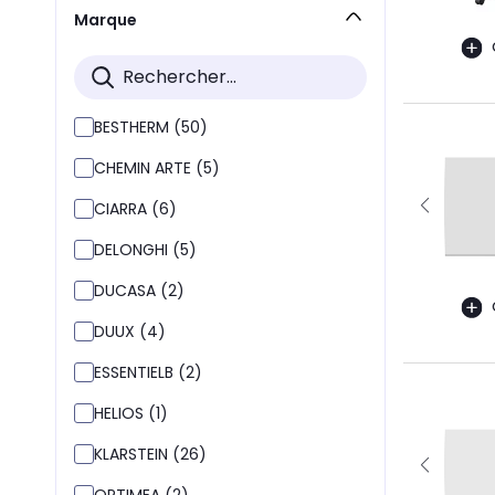
Marque
BESTHERM (50)
CHEMIN ARTE (5)
CIARRA (6)
DELONGHI (5)
DUCASA (2)
DUUX (4)
ESSENTIELB (2)
HELIOS (1)
KLARSTEIN (26)
OPTIMEA (2)