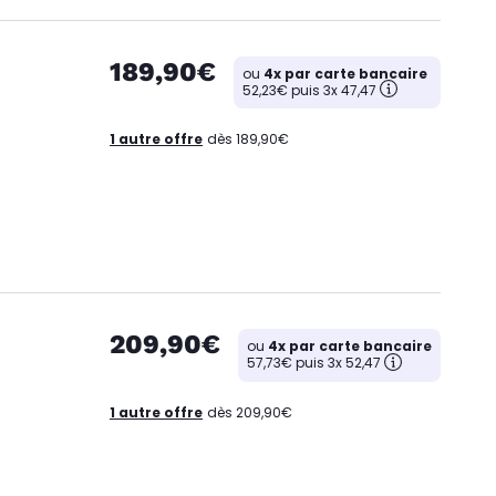
189,90€
ou
4x par carte bancaire
52,23€ puis 3x 47,47
1 autre offre
dès 189,90€
209,90€
ou
4x par carte bancaire
57,73€ puis 3x 52,47
1 autre offre
dès 209,90€