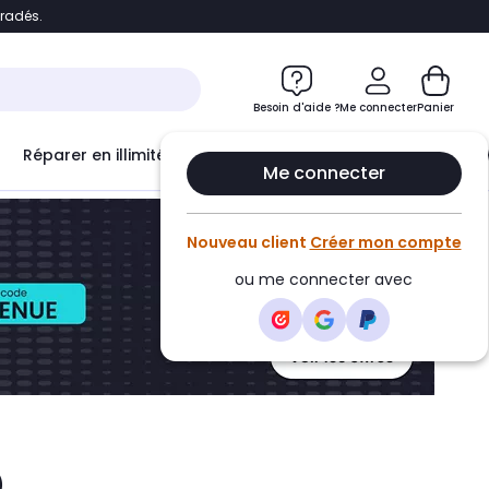
bradés.
ontenu
Accéder directement au pied de page
Besoin d'aide ?
Me connecter
Panier
Réparer en illimité avec
Le Club Infinity
Econ
Me connecter
Nouveau client
Créer mon compte
ou me connecter avec
)