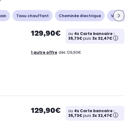
ain
Tissu chauffant
Cheminée électrique
Ventilation - 
129,90€
ou
4x Carte bancaire :
35,73€
puis
3x 32,47€
1 autre offre
dès 129,90€
129,90€
ou
4x Carte bancaire :
35,73€
puis
3x 32,47€