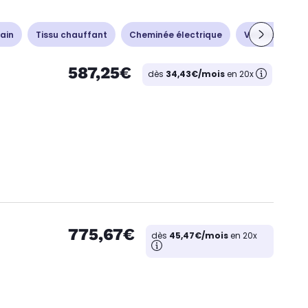
ain
Tissu chauffant
Cheminée électrique
Ventilation - 
587,25€
dès
34,43€/mois
en 20x
775,67€
dès
45,47€/mois
en 20x