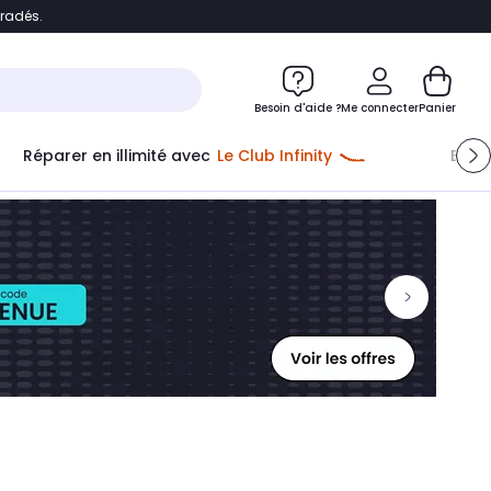
bradés.
ontenu
Accéder directement au pied de page
Besoin d'aide ?
Me connecter
Panier
Réparer en illimité avec
Le Club Infinity
Econ