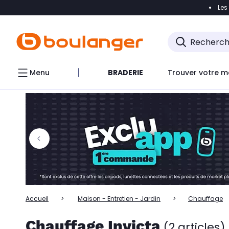
Les
Accéder directement à la navigation
Accéder directem
Accéder directement au chatbot
Menu
BRADERIE
Trouver votre m
Accueil
Maison - Entretien - Jardin
Chauffage
Chauffage Invicta
(2 articles)