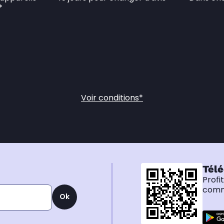
*
Voir conditions*
Télé
Profi
comma
Ok