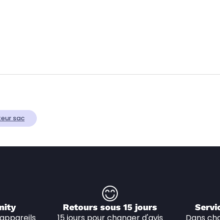
teur sac
nity
Retours sous 15 jours
Servi
appareils 
15 jours pour changer d'avis
Dans cha