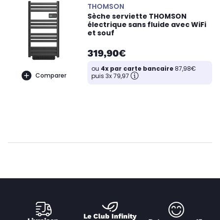
THOMSON
Sèche serviette THOMSON
électrique sans fluide avec WiFi
et souf
319,90€
ou
4x par carte bancaire
87,98€
Comparer
puis 3x 79,97
Le Club Infinity