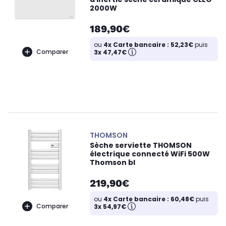
2000W
189,90€
ou
4x Carte bancaire : 52,23€
puis
Comparer
3x 47,47€
THOMSON
Sèche serviette THOMSON
électrique connecté WiFi 500W
Thomson bl
219,90€
ou
4x Carte bancaire : 60,48€
puis
Comparer
3x 54,97€