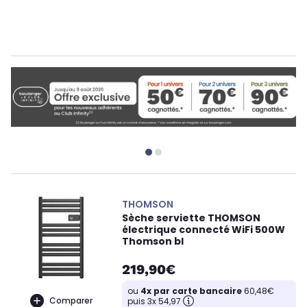
THOMSON
Sèche serviette THOMSON
électrique connecté WiFi 500W
Thomson bl
219,90€
ou
4x par carte bancaire
60,48€
Comparer
puis 3x 54,97