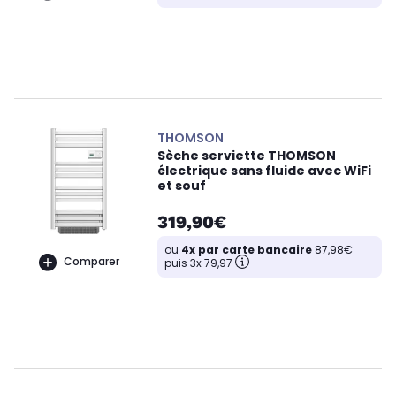
THOMSON
Sèche serviette THOMSON
électrique sans fluide avec WiFi
et souf
319,90€
ou
4x par carte bancaire
87,98€
Comparer
puis 3x 79,97