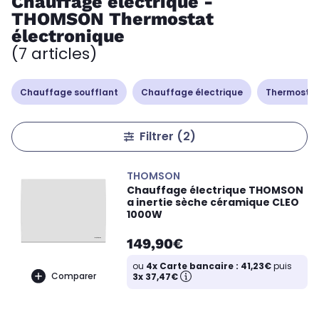
Chauffage électrique -
THOMSON Thermostat
électronique
(7 articles)
Chauffage soufflant
Chauffage électrique
Thermostat
Filtrer
(2)
THOMSON
Chauffage électrique THOMSON
a inertie sèche céramique CLEO
1000W
149,90€
ou
4x Carte bancaire : 41,23€
puis
Comparer
3x 37,47€