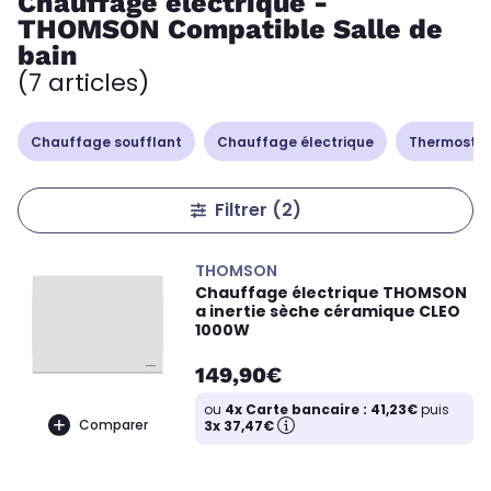
Chauffage électrique -
THOMSON Compatible Salle de
bain
(7 articles)
Chauffage soufflant
Chauffage électrique
Thermostat
Filtrer
(2)
THOMSON
Chauffage électrique THOMSON
a inertie sèche céramique CLEO
1000W
149,90€
ou
4x Carte bancaire : 41,23€
puis
Comparer
3x 37,47€