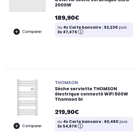
2000W
189,90€
ou
4x Carte bancaire : 52,23€
puis
Comparer
3x 47,47€
THOMSON
Sèche serviette THOMSON
électrique connecté WiFi 500W
Thomson bl
219,90€
ou
4x Carte bancaire : 60,48€
puis
Comparer
3x 54,97€