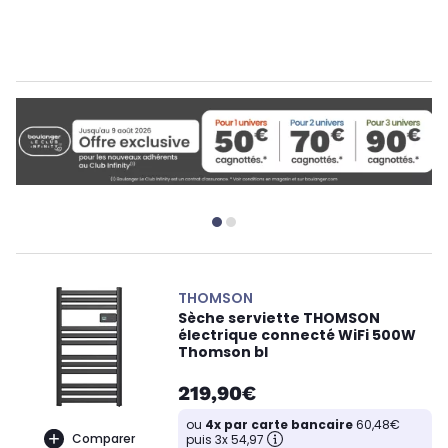
THOMSON
Sèche serviette THOMSON
électrique connecté WiFi 500W
Thomson bl
219,90€
ou
4x par carte bancaire
60,48€
Comparer
puis 3x 54,97