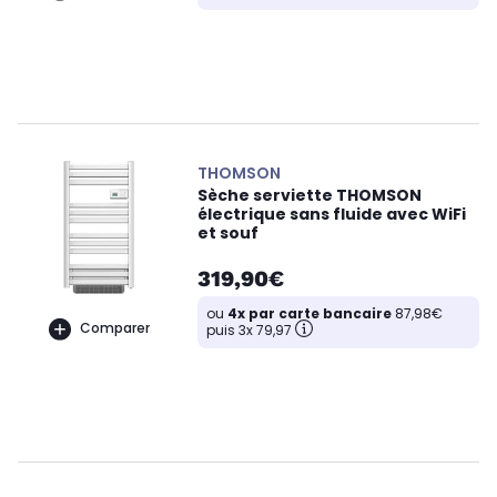
THOMSON
Sèche serviette THOMSON
électrique sans fluide avec WiFi
et souf
319,90€
ou
4x par carte bancaire
87,98€
Comparer
puis 3x 79,97