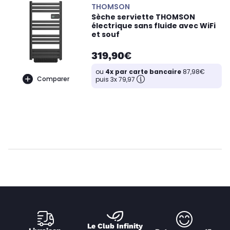
THOMSON
Sèche serviette THOMSON
électrique sans fluide avec WiFi
et souf
319,90€
ou
4x par carte bancaire
87,98€
Comparer
puis 3x 79,97
Le Club Infinity