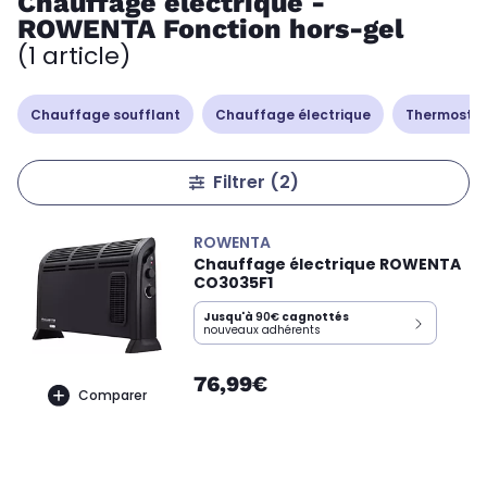
Chauffage électrique -
ROWENTA Fonction hors-gel
(1 article)
Chauffage soufflant
Chauffage électrique
Thermostat
Filtrer
(2)
ROWENTA
Chauffage électrique ROWENTA
CO3035F1
Jusqu'à
90€
cagnottés
nouveaux adhérents
76,99€
Comparer