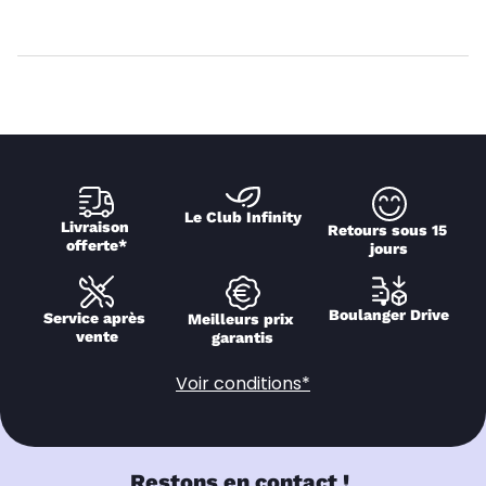
Le Club Infinity
Livraison 
Retours sous 15 
offerte*
jours
Boulanger Drive
Service après 
Meilleurs prix 
vente
garantis
Voir conditions*
Restons en contact !