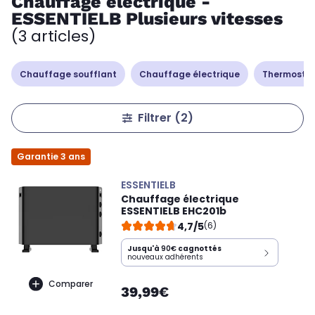
Chauffage électrique -
ESSENTIELB Plusieurs vitesses
(3 articles)
Chauffage soufflant
Chauffage électrique
Thermostat
Filtrer
(2)
Garantie 3 ans
ESSENTIELB
Chauffage électrique
ESSENTIELB EHC201b
4,7/5
(6)
Jusqu'à
90€
cagnottés
nouveaux adhérents
Comparer
39,99€