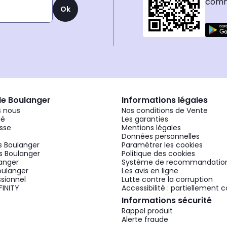
comma
Ok
de Boulanger
Informations légales
 nous
Nos conditions de Vente
gé
Les garanties
sse
Mentions légales
Données personnelles
 Boulanger
Paramétrer les cookies
 Boulanger
Politique des cookies
langer
Système de recommandatio
oulanger
Les avis en ligne
ssionnel
Lutte contre la corruption
FINITY
Accessibilité : partiellement
Informations sécurité
Rappel produit
Alerte fraude