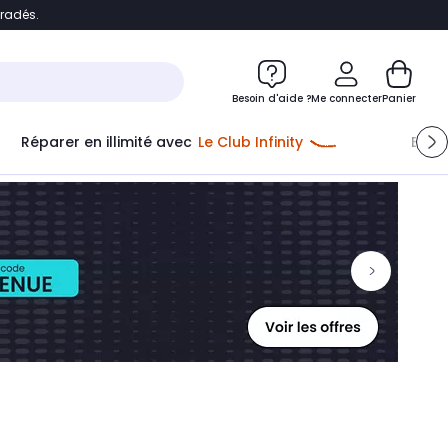
bradés.
ontenu
Accéder directement au pied de page
Besoin d'aide ?
Me connecter
Panier
Réparer en illimité avec
Le Club Infinity
Econ