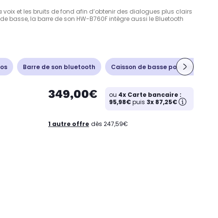
oix et les bruits de fond afin d’obtenir des dialogues plus clairs
e basse, la barre de son HW-B760F intègre aussi le Bluetooth
mos
Barre de son bluetooth
Caisson de basse pour barre de s
349,00€
ou
4x Carte bancaire :
95,98€
puis
3x 87,25€
1 autre offre
dès 247,59€