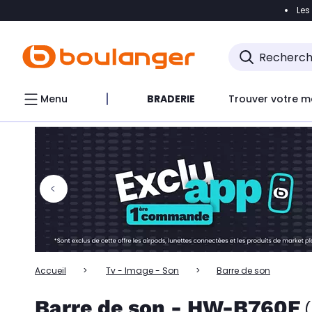
Les
Accéder directement à la navigation
Accéder directem
Accéder directement au chatbot
Menu
BRADERIE
Trouver votre m
Accueil
Tv - Image - Son
Barre de son
Barre de son - HW-B760F
(