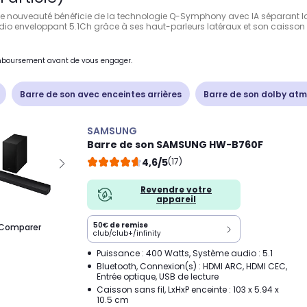
tte nouveauté bénéficie de la technologie Q-Symphony avec IA séparant la v
o enveloppant 5.1Ch grâce à ses haut-parleurs latéraux et son caisson d
remboursement avant de vous engager.
Barre de son avec enceintes arrières
Barre de son dolby at
SAMSUNG
Barre de son SAMSUNG HW-B760F
4,6/5
(17)
Revendre votre
appareil
50€
de remise
Comparer
club/club+/infinity
Puissance : 400 Watts, Système audio : 5.1
Bluetooth, Connexion(s) : HDMI ARC, HDMI CEC,
Entrée optique, USB de lecture
Caisson sans fil, LxHxP enceinte : 103 x 5.94 x
10.5 cm