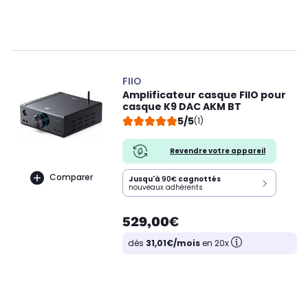
FIIO
Amplificateur casque FIIO pour
casque K9 DAC AKM BT
5/5
(1)
Revendre votre appareil
Comparer
Jusqu'à
90€
cagnottés
nouveaux adhérents
529,00€
dès
31,01€/mois
en 20x