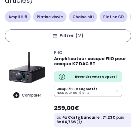
articles)
Ampli Hifi
Platine vinyle
Chaine hifi
Platine CD
E
Filtrer
(2)
FIIO
Amplificateur casque FIIO pour
casque K7 DAC BT
Revendre votre appareil
Jusqu'à
90€
cagnottés
nouveaux adhérents
Comparer
259,00€
ou
4x Carte bancaire : 71,23€
puis
3x 64,75€