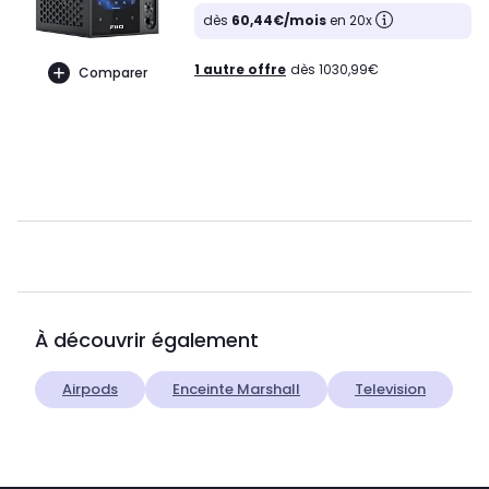
dès
60,44€/mois
en 20x
1 autre offre
dès 1030,99€
Comparer
À découvrir également
Airpods
Enceinte Marshall
Television