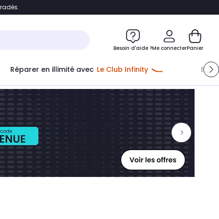
bradés.
ontenu
Accéder directement au pied de page
Besoin d'aide ?
Me connecter
Panier
Réparer en illimité avec
Le Club Infinity
Econ