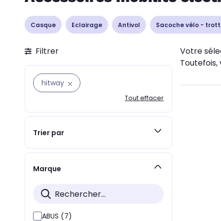
Casque
Eclairage
Antivol
Sacoche vélo - trott
Filtrer
Votre séle
Toutefois, 
hitway
Tout effacer
Trier par
Marque
ABUS (7)