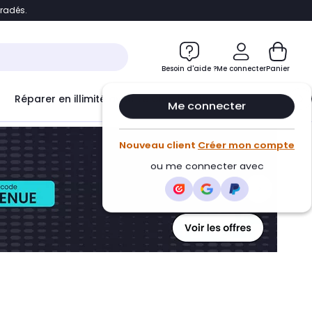
bradés.
ontenu
Accéder directement au pied de page
Besoin d'aide ?
Me connecter
Panier
Réparer en illimité avec
Le Club Infinity
Econ
Me connecter
Nouveau client
Créer mon compte
ou me connecter avec