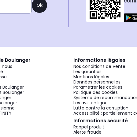
comma
Ok
de Boulanger
Informations légales
 nous
Nos conditions de Vente
gé
Les garanties
sse
Mentions légales
Données personnelles
 Boulanger
Paramétrer les cookies
 Boulanger
Politique des cookies
langer
Système de recommandatio
oulanger
Les avis en ligne
ssionnel
Lutte contre la corruption
FINITY
Accessibilité : partiellement
Informations sécurité
Rappel produit
Alerte fraude