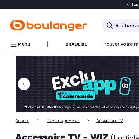
Les
Accéder directement à la navigation
Accéder directem
Accéder directement au chatbot
Menu
BRADERIE
Trouver votre m
Accueil
Tv - Image - Son
Accessoire TV
Accessoire TV - WIZ
(1 articl