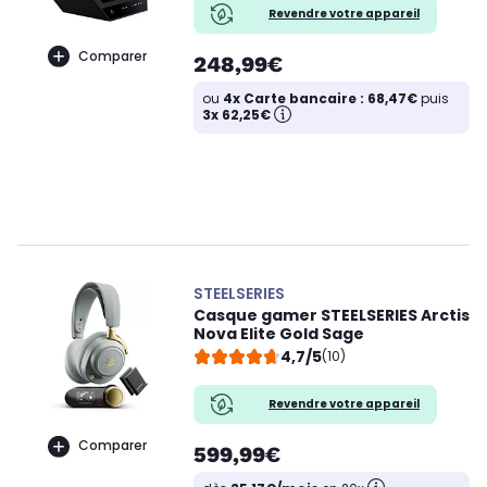
Revendre votre appareil
Comparer
248,99€
ou
4x Carte bancaire : 68,47€
puis
3x 62,25€
STEELSERIES
Casque gamer STEELSERIES Arctis
Nova Elite Gold Sage
4,7/5
(10)
Revendre votre appareil
Comparer
599,99€