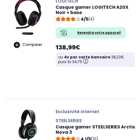
LOGITECH
Casque gamer LOGITECH A20X
Noir + base
4/5
(4)
Revendre votre appareil
Comparer
138,99€
ou
4x par carte bancaire
38,22€
puis 3x 34,75
Exclusivité internet
STEELSERIES
Casque gamer STEELSERIES Arctis
Nova 3
4,1/5
(10)