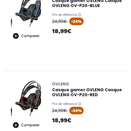
Casque gamer OVLENG Casque
OVLENG OV-P20-BLUE
Prix de référence
oldPrice
24,99€
-24%
18,99€
Comparer
OVLENG
Casque gamer OVLENG Casque
OVLENG OV-P20-RED
Prix de référence
oldPrice
24,99€
-24%
18,99€
Comparer