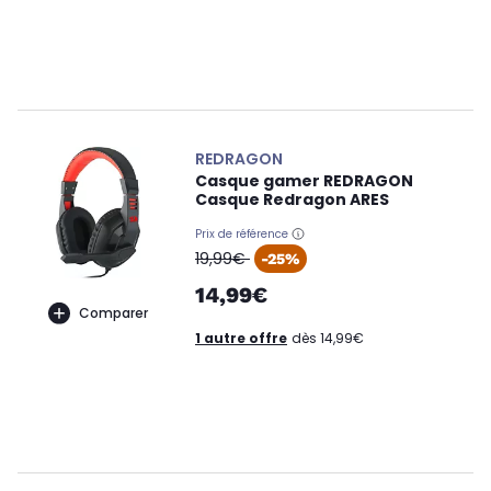
REDRAGON
Casque gamer REDRAGON
Casque Redragon ARES
Prix de référence
oldPrice
19,99€
-25%
14,99€
Comparer
1 autre offre
dès 14,99€