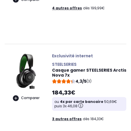
4 autres offres
dès 199,99€
Exclusivité internet
STEELSERIES
Casque gamer STEELSERIES Arctis
Nova 7x
4,3/5
(3)
184,33€
Comparer
ou
4x par carte bancaire
50,69€
puis 3x 46,08
3 autres offres
dès 184,33€