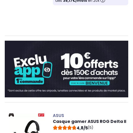
dès
35,17€/mois
en 20x
ASUS
Casque gamer ASUS ROG Delta II
4,8/5
(5)