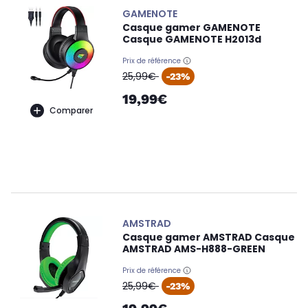
GAMENOTE
Casque gamer GAMENOTE
Casque GAMENOTE H2013d
Prix de référence
oldPrice
25,99€
-23%
19,99€
Comparer
AMSTRAD
Casque gamer AMSTRAD Casque
AMSTRAD AMS-H888-GREEN
Prix de référence
oldPrice
25,99€
-23%