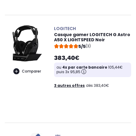
LOGITECH
Casque gamer LOGITECH G Astro
A50 X LIGHTSPEED Noir
5/5
(3)
383,40€
ou
4x par carte bancaire
105,44€
Comparer
puis 3x 95,85
3 autres offres
dès 383,40€