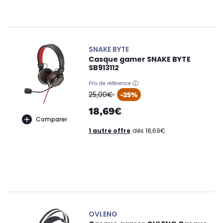
SNAKE BYTE
Casque gamer SNAKE BYTE
SB913112
Prix de référence
oldPrice
25,00€
-25%
18,69€
Comparer
1 autre offre
dès 18,69€
OVLENG