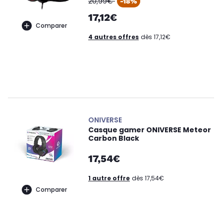
20,99€
-18%
17,12€
Comparer
4 autres offres
dès 17,12€
ONIVERSE
Casque gamer ONIVERSE Meteor
Carbon Black
17,54€
1 autre offre
dès 17,54€
Comparer