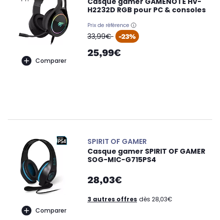
Casque gamer GAMENOTE HV-
H2232D RGB pour PC & consoles
Prix de référence
oldPrice
33,99€
-23%
25,99€
Comparer
SPIRIT OF GAMER
Casque gamer SPIRIT OF GAMER
SOG-MIC-G715PS4
28,03€
3 autres offres
dès 28,03€
Comparer